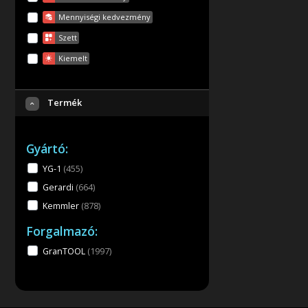
Mennyiségi kedvezmény
Szett
Kiemelt
Termék
Gyártó:
YG-1
(455
)
Gerardi
(664
)
Kemmler
(878
)
Forgalmazó:
GranTOOL
(1997
)