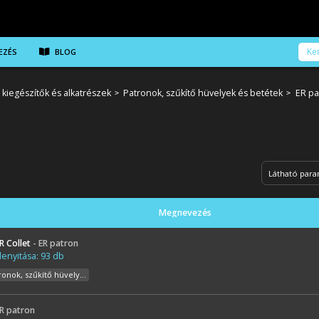
EZÉS
BLOG
iegészítők és alkatrészek
Patronok, szűkítő hüvelyek és betétek
ER pa
Látható par
Megnevezés
R Collet
- ER patron
enyitása: 93 db
ronok, szűkítő hüvelyek és betétek)
ER patron