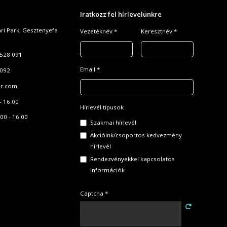
Iratkozz fel hírlevelünkre
ari Park, Gesztenyefa
Vezetéknév *
Keresztnév *
528 091
Email *
 092
r.com
- 16.00
Hírlevél típusok
00 - 16.00
Szakmai hírlevél
Akcióink/csoportos kedvezmény
hírlevél
Rendezvényekkel kapcsolatos
információk
Captcha *