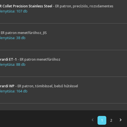
R Collet Precision Stainless Steel
- ER patron, precíziós, rozsdamentes
enyitása: 107 db
- ER patron menetfúróhoz, JIS
enyitása: 38 db
rardi ET-1
- ER patron menetfúróhoz
enyitása: 88 db
rardi WP
- ER patron, tömítéssel, belső hűtéssel
enyitása: 164 db
1
2