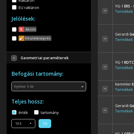
Raktáron
YG-1
ERS
-
EU raktáron
Termékek l
Jelölések:
Akciós
Gerardi
Ge
Készletkisöprés
Termékek l
Geometriai paraméterek
YG-1
RDT
Termékek l
Befogási tartomány:
Kemmler
E
Kijelölve:
0
db
Termékek l
Teljes hossz:
Gerardi
Ge
Termékek l
érték
tartomány
13.5
OK
YG-1
GER H