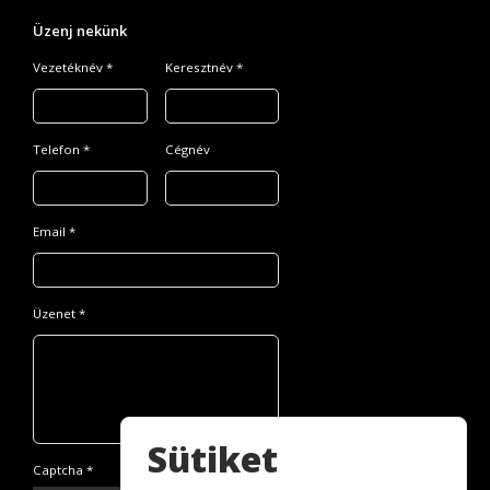
Üzenj nekünk
Vezetéknév *
Keresztnév *
Telefon *
Cégnév
Email *
Üzenet *
Sütiket
Captcha *