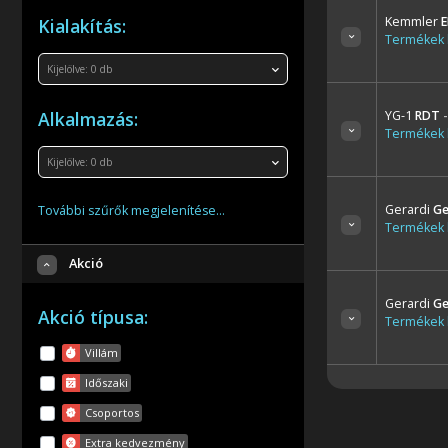
Kemmler
E
Kialakítás:
Termékek l
Kijelölve:
0
db
Alkalmazás:
YG-1
RDT
Termékek l
Kijelölve:
0
db
Gerardi
Ge
További szűrők megjelenítése…
Termékek l
Akció
Gerardi
Ge
Akció típusa:
Termékek l
Villám
Időszaki
Csoportos
Extra kedvezmény