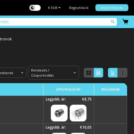
€
EUR
Regisztráció
Bejelentkezés
tronok
Rendezés /
améterek
Csoportosítás
Információ/Ár
Műveletek
Legjobb. ár:
€8,75
Legjobb. ár:
€10,05