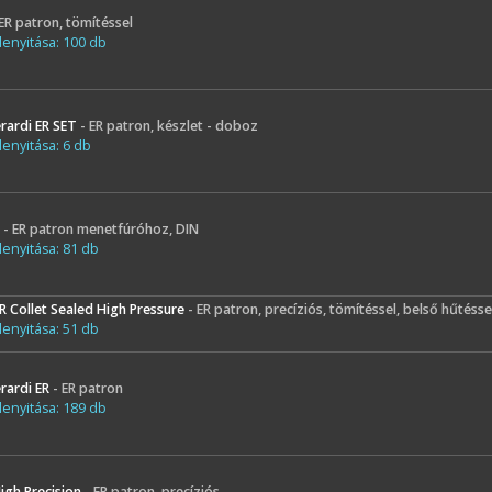
 ER patron, tömítéssel
enyitása: 100 db
rardi ER SET
- ER patron, készlet - doboz
enyitása: 6 db
C
- ER patron menetfúróhoz, DIN
enyitása: 81 db
R Collet Sealed High Pressure
- ER patron, precíziós, tömítéssel, belső hűtés
enyitása: 51 db
rardi ER
- ER patron
enyitása: 189 db
igh Precision
- ER patron, precíziós