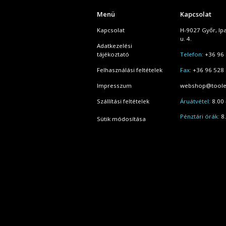
Menü
Kapcsolat
Kapcsolat
H-9027 Győr, Ip
u. 4.
Adatkezelési
tájékoztató
Telefon:
+36 96 
Felhasználási feltételek
Fax:
+36 96 528
Impresszum
webshop@toole
Szállítási feltételek
Áruátvétel:
8.00 
Pénztári órák:
8.
Sütik módosítása