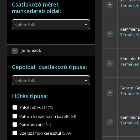
Csatlakozó méret
Termékek l
munkadarab oldal:
Kijelölve:
0
db
Kemmler
E
Termékek l
Jellemzők
Kemmler
E
Termékek l
Gépoldali csatlakozó típusa:
Kijelölve:
0
db
Gerardi
Ge
Termékek l
Hűtés típusa:
Külső hűtés
(1273
)
Patron és szerszám között
(64
)
Kemmler
E
Termékek l
Patronon át
(151
)
Szerszámon keresztül
(509
)