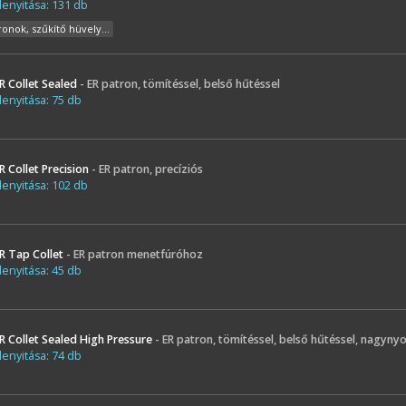
enyitása: 131 db
ronok, szűkítő hüvelyek és betétek)
R Collet Sealed
- ER patron, tömítéssel, belső hűtéssel
enyitása: 75 db
R Collet Precision
- ER patron, precíziós
enyitása: 102 db
R Tap Collet
- ER patron menetfúróhoz
enyitása: 45 db
R Collet Sealed High Pressure
- ER patron, tömítéssel, belső hűtéssel, nagyn
enyitása: 74 db