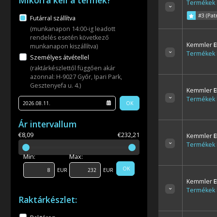
Mikorra kell a termék?
Termékek l
#3 (Pat
Futárral szállítva
(munkanapon 14:00-ig leadott
rendelés esetén következő
Kemmler
E
munkanapon kiszállítva)
Termékek l
Személyes átvétellel
(raktárkészlettől függően akár
azonnal: H-9027 Győr, Ipari Park,
Gesztenyefa u. 4.)
Kemmler
E
Termékek l
OK
Ár intervallum
€8,09
€232,21
Kemmler
E
Termékek l
Min:
Max:
OK
EUR
EUR
Kemmler
E
Termékek l
Raktárkészlet: