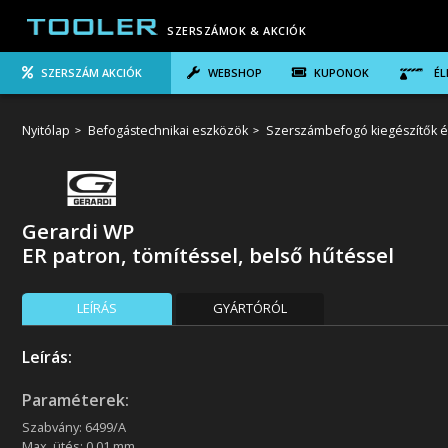
SZERSZÁMOK & AKCIÓK
SZERSZÁM AKCIÓK
WEBSHOP
KUPONOK
ÉL
Nyitólap
Befogástechnikai eszközök
Szerszámbefogó kiegészítők é
Gerardi WP
ER patron, tömítéssel, belső hűtéssel
LEÍRÁS
GYÁRTÓRÓL
Leírás:
Paraméterek:
Szabvány: 6499/A
Max. ütés: 0.01 mm