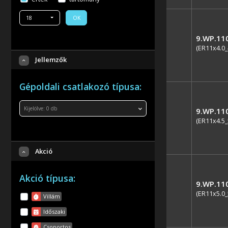
18
OK
9.WP.11
(ER11x4.0_
Jellemzők
Gépoldali csatlakozó típusa:
Kijelölve:
0
db
9.WP.11
(ER11x4.5_
Akció
Akció típusa:
9.WP.11
(ER11x5.0_
Villám
Időszaki
Csoportos