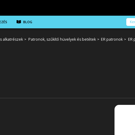
EZÉS
BLOG
s alkatrészek
Patronok, szűkítő hüvelyek és betétek
ER patronok
ER 