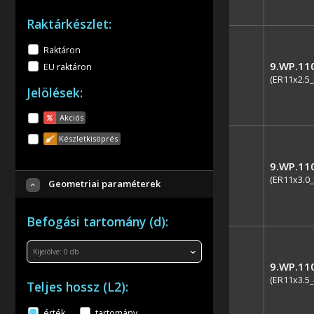
Raktárkészlet:
Raktáron
9.WP.11
EU raktáron
(ER11x2.5_
Jelölések:
Akciós
Készletkisöprés
9.WP.11
(ER11x3.0_
Geometriai paraméterek
Befogási tartomány (d):
Kijelölve:
0
db
9.WP.11
(ER11x3.5_
Teljes hossz (L2):
érték
tartomány