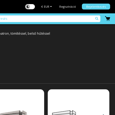
€
EUR
Regisztráció
Bejelentkezés
patron, tömítéssel, belső hűtéssel