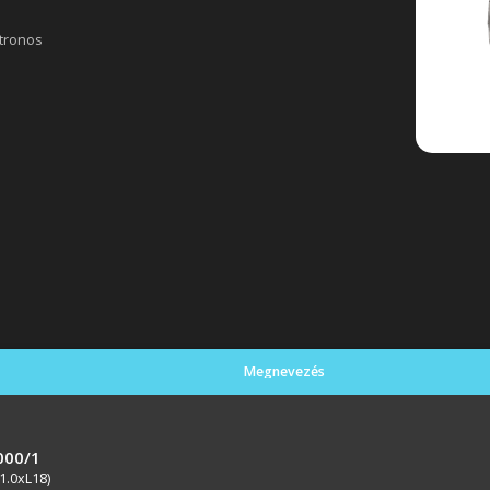
atronos
Megnevezés
000/1
1.0xL18)