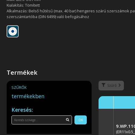
Kialakítás: Tömített
Alkalmazás: Belső hűtésű (max. 40 bar) hengeres szárú szerszámok p
szerszámtartóba (DIN 6499) való befogásához
Termékek
Szűrő
SZŰRŐK
termékekben
Keresés:
OK
9.WP.11
(ER11x0.5_