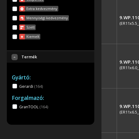
Extra kedvezmény
9.WP.11
Mennyiségi kedvezmény
(ER11x5.5_
Szett
Kiemelt
Termék
9.WP.11
(ER11x6.0_
Gyártó:
Gerardi
(164
)
Forgalmazó:
9.WP.11
GranTOOL
(164
)
(ER11x6.5_