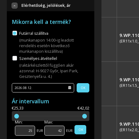
Elérhetőség, jelölések, ár
Mikorra kell a termék?
Futárral szállítva
9.WP.11
(munkanapon 14:00-ig leadott
(ER11x1.0_
rendelés esetén következő
munkanapon kiszállítva)
Személyes átvétellel
(raktárkészlettől függően akár
azonnal: H-9027 Győr, Ipari Park,
Gesztenyefa u. 4.)
9.WP.11
(ER11x1.5_
OK
Ár intervallum
€25,33
€42,02
Min:
Max:
9.WP.11
(ER11x2.0_
OK
EUR
EUR