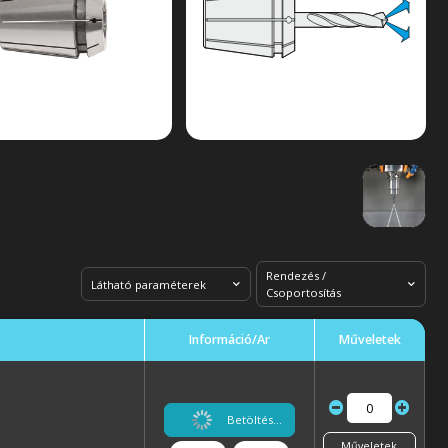
Rendezés /
Látható paraméterek
Csoportosítás
Információ/Ár
Műveletek
Betöltés...
Műveletek