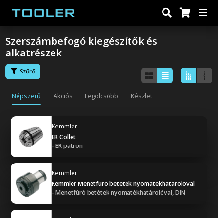
Szerszámbefogó kiegészítők és
alkatrészek
Szűrő
Népszerű
Akciós
Legolcsóbb
Készlet
Kemmler
ER Collet
- ER patron
Kemmler
Kemmler Menetfuro betetek nyomatekhataroloval
- Menetfúró betétek nyomatékhatárolóval, DIN