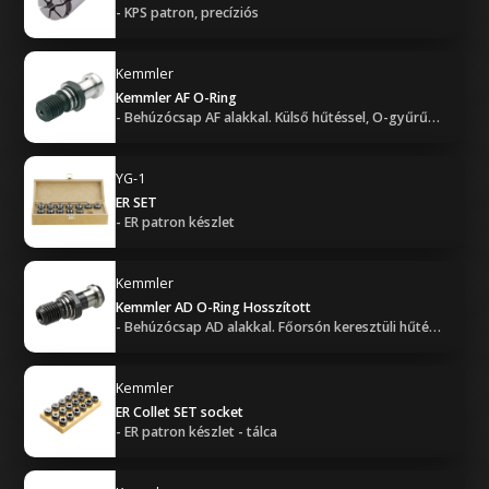
- KPS patron, precíziós
Kemmler
Kemmler AF O-Ring
- Behúzócsap AF alakkal. Külső hűtéssel, O-gyűrűvel (tömített).
YG-1
ER SET
- ER patron készlet
Kemmler
Kemmler AD O-Ring Hosszított
- Behúzócsap AD alakkal. Főorsón keresztüli hűtéssel, O-gyűrűvel (tömített, hosszított (+3mm)).
Kemmler
ER Collet SET socket
- ER patron készlet - tálca