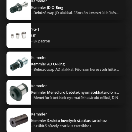
Kemmler
Kemmler JD O-Ring
- Behúzócsap JD alakkal. Főorsón keresztüli hűtéssel, O-gyűrűvel (tömített).
YG-1
UF
- ER patron
Kemmler
Kemmler AD O-Ring
- Behúzócsap AD alakkal. Főorsón keresztüli hűtéssel, O-gyűrűvel (tömített).
Kemmler
Kemmler Menetfuro betetek nyomatekhatarolo nelkul
- Menetfúró betétek nyomatékhatároló nélkül, DIN
Kemmler
Kemmler Szukito huvelyek statikus tartohoz
- Szűkítő hüvely statikus tartókhoz