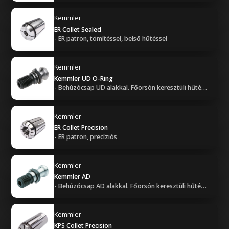
Kemmler
ER Collet Sealed
- ER patron, tömítéssel, belső hűtéssel
Kemmler
Kemmler UD O-Ring
- Behúzócsap UD alakkal. Főorsón keresztüli hűtéssel, O-gyűrűvel (tömített).
Kemmler
ER Collet Precision
- ER patron, precíziós
Kemmler
Kemmler AD
- Behúzócsap AD alakkal. Főorsón keresztüli hűtéssel, O-gyűrű nélkül.
Kemmler
KPS Collet Precision