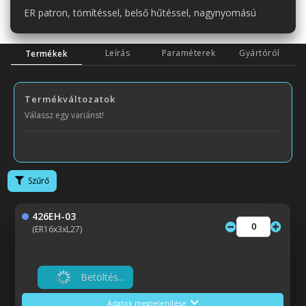
ER patron, tömítéssel, belső hűtéssel, nagynyomású
Leírás
Paraméterek
Gyártóról
Termékek
Termékváltozatok
Válassz egy variánst!
Szűrő
426EH-03
(ER16x3xL27)
Betöltés...
Adatok megjelenítése