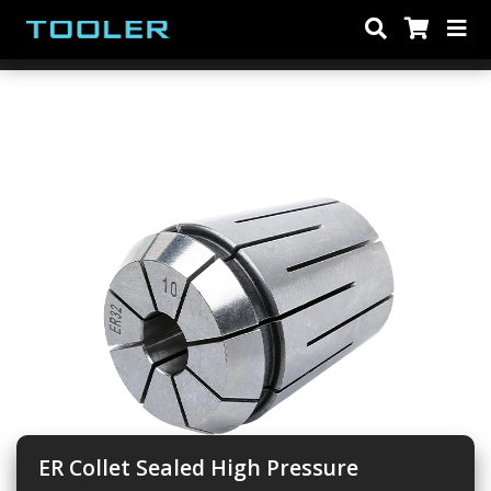
Előző
Köve
ER Collet Sealed High Pressure