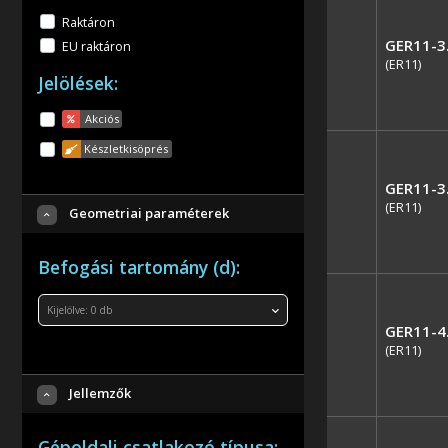
Raktáron
GER11-3
EU raktáron
(ER11)
Jelölések:
Akciós
Készletkisöprés
GER11-3
(ER11)
Geometriai paraméterek
Befogási tartomány (d):
Kijelölve:
0
db
GER11-4
(ER11)
Jellemzők
Gépoldali csatlakozó típusa: