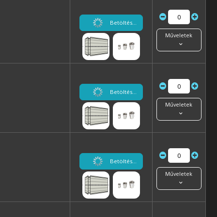
Betöltés...
Műveletek
Betöltés...
Műveletek
Betöltés...
Műveletek