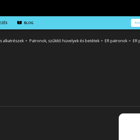
EZÉS
BLOG
s alkatrészek
Patronok, szűkítő hüvelyek és betétek
ER patronok
ER 