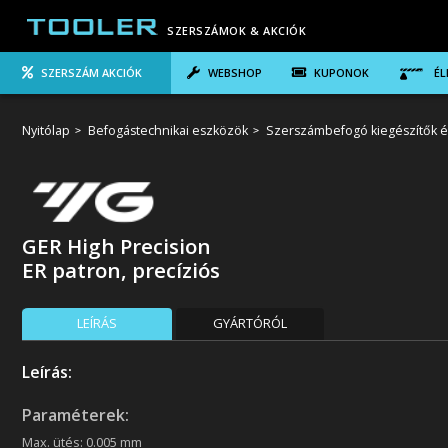
SZERSZÁMOK & AKCIÓK
SZERSZÁM AKCIÓK
WEBSHOP
KUPONOK
ÉL
Nyitólap
Befogástechnikai eszközök
Szerszámbefogó kiegészítők é
GER High Precision
ER patron, precíziós
LEÍRÁS
GYÁRTÓRÓL
Leírás:
Paraméterek:
Max. ütés: 0.005 mm