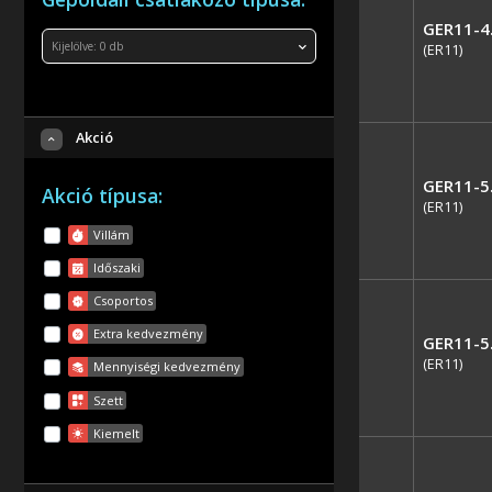
GER11-4
Kijelölve:
0
db
(ER11)
Akció
GER11-5
Akció típusa:
(ER11)
Villám
Időszaki
Csoportos
Extra kedvezmény
GER11-5
(ER11)
Mennyiségi kedvezmény
Szett
Kiemelt