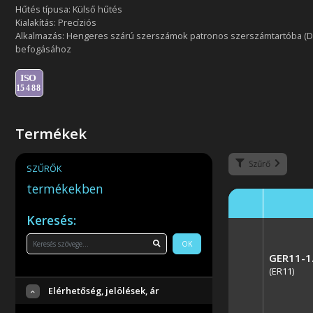
Hűtés típusa: Külső hűtés
Kialakítás: Precíziós
Alkalmazás: Hengeres szárú szerszámok patronos szerszámtartóba (DI
befogásához
Termékek
Szűrő
SZŰRŐK
termékekben
Keresés:
OK
GER11-1
(ER11)
Elérhetőség, jelölések, ár