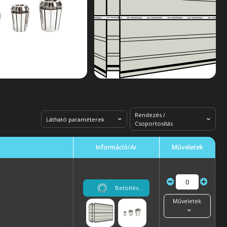
Rendezés /
Látható paraméterek
Csoportosítás
Információ/Ár
Műveletek
Betöltés...
Műveletek