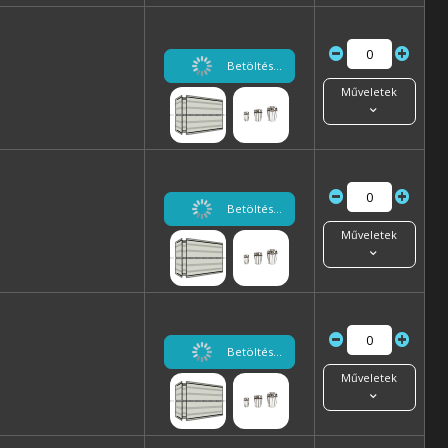
Betöltés...
Műveletek
Betöltés...
Műveletek
Betöltés...
Műveletek