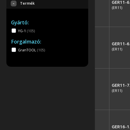
GER11-6
Termék
(ER11)
Gyártó:
YG-1
(105
)
Forgalmazó:
GER11-6
(ER11)
GranTOOL
(105
)
GER11-7
(ER11)
GER16-1