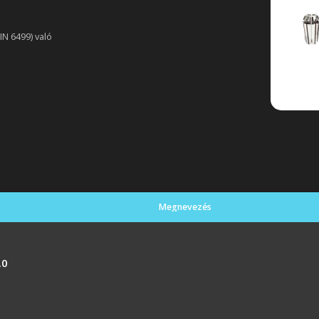
N 6499) való
Megnevezés
.0