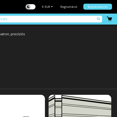
€
EUR
Regisztráció
Bejelentkezés
patron, precíziós