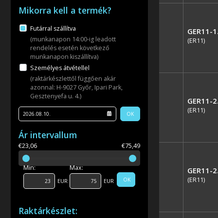
Mikorra kell a termék?
Futárral szállítva
GER11-1
(munkanapon 14:00-ig leadott
(ER11)
rendelés esetén következő
munkanapon kiszállítva)
Személyes átvétellel
(raktárkészlettől függően akár
azonnal: H-9027 Győr, Ipari Park,
Gesztenyefa u. 4.)
GER11-2
(ER11)
OK
Ár intervallum
€23,06
€75,49
Min:
Max:
GER11-2
(ER11)
OK
EUR
EUR
Raktárkészlet: