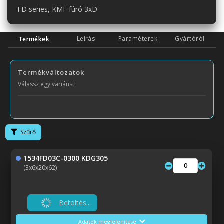
FD series, KMF fúró 3xD
Leírás
Paraméterek
Gyártóról
Termékek
Termékváltozatok
Válassz egy variánst!
Szűrő
1534FD03C-0300 KDG305
(3x6x20x62)
Betöltés...
Adatok megjelenítése