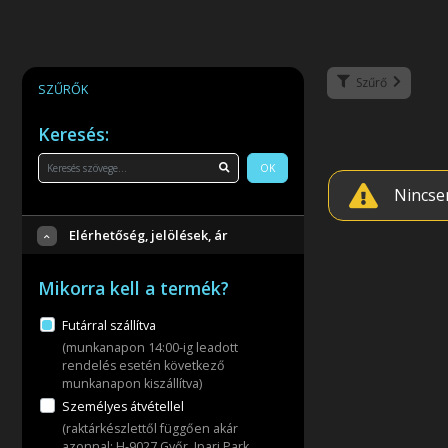
Szűrő
SZŰRŐK
Keresés:
OK
Nincse
Elérhetőség, jelölések, ár
Mikorra kell a termék?
Futárral szállítva
(munkanapon 14:00-ig leadott
rendelés esetén következő
munkanapon kiszállítva)
Személyes átvétellel
(raktárkészlettől függően akár
azonnal: H-9027 Győr, Ipari Park,