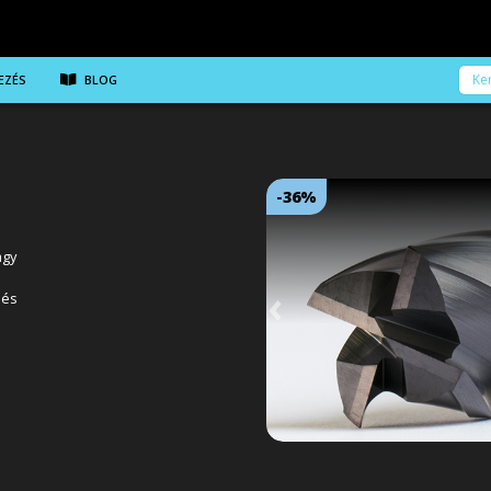
EZÉS
BLOG
-36%
agy
 és
Következő