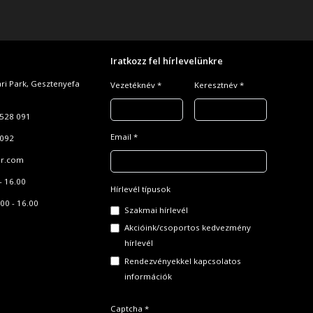
Iratkozz fel hírlevelünkre
ari Park, Gesztenyefa
Vezetéknév *
Keresztnév *
528 091
Email *
 092
r.com
- 16.00
Hírlevél típusok
00 - 16.00
Szakmai hírlevél
Akcióink/csoportos kedvezmény
hírlevél
Rendezvényekkel kapcsolatos
információk
Captcha *