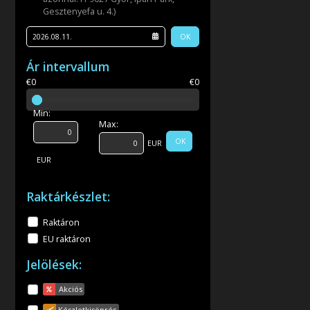
Gesztenyefa u. 4.)
OK
Ár intervallum
€0
€0
Min:
Max:
OK
EUR
EUR
Raktárkészlet:
Raktáron
EU raktáron
Jelölések:
Akciós
Készletkisöprés