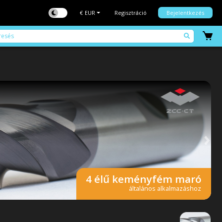
€
EUR
Regisztráció
Bejelentkezés
Elő
4 élű keményfém maró
általános alkalmazáshoz