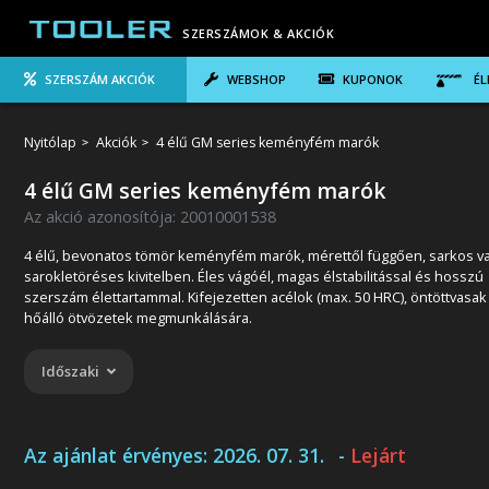
SZERSZÁMOK & AKCIÓK
SZERSZÁM AKCIÓK
WEBSHOP
KUPONOK
ÉL
Nyitólap
Akciók
4 élű GM series keményfém marók
4 élű GM series keményfém marók
Az akció azonosítója: 20010001538
4 élű, bevonatos tömör keményfém marók, mérettől függően, sarkos v
sarokletöréses kivitelben. Éles vágóél, magas élstabilitással és hosszú
szerszám élettartammal. Kifejezetten acélok (max. 50 HRC), öntöttvasak
hőálló ötvözetek megmunkálására.
Időszaki
Az ajánlat érvényes:
2026. 07. 31.
-
Lejárt