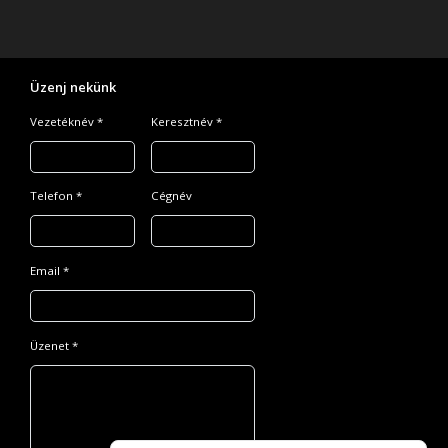
Üzenj nekünk
Vezetéknév *
Keresztnév *
Telefon *
Cégnév
Email *
Üzenet *