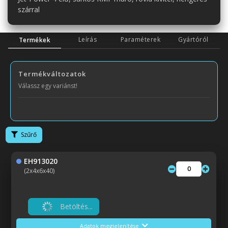
szárral
Leírás
Paraméterek
Gyártóról
Termékek
Termékváltozatok
Válassz egy variánst!
Szűrő
EH913020
(2x4x6x40)
Betöltés...
Adatok megjelenítése