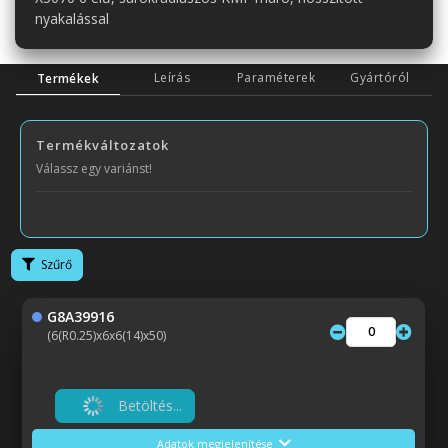
nyakalással
Leírás
Paraméterek
Gyártóról
Termékek
Termékváltozatok
Válassz egy variánst!
Szűrő
G8A39916
(6(R0.25)x6x6(14)x50)
Betöltés...
Adatok megjelenítése