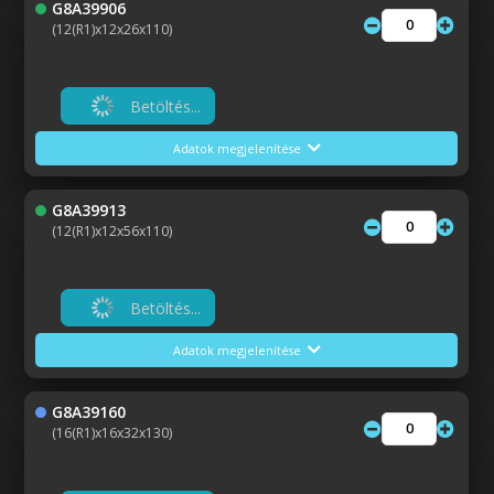
G8A39906
(12(R1)x12x26x110)
Betöltés...
Adatok megjelenítése
G8A39913
(12(R1)x12x56x110)
Betöltés...
Adatok megjelenítése
G8A39160
(16(R1)x16x32x130)