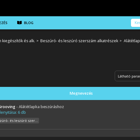
EZÉS
BLOG
 kiegészítők és alk.
Beszúró- és leszúró szerszám alkatrészek
Alátétla
Látható par
Megnevezés
 Grooving
- Alátétlapka beszúráshoz
enyitása: 6 db
zúró- és leszúró szerszám alkatrészek)