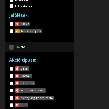
Raktáron
EU raktáron
Jelölések:
Akciós
Készletkisöprés
Akció
Akció típusa:
Villám
Időszaki
Csoportos
Extra kedvezmény
Mennyiségi kedvezmény
Szett