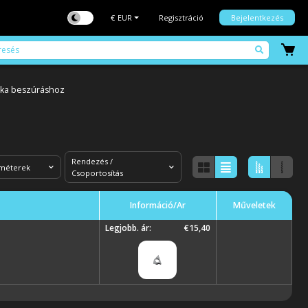
€
EUR
Regisztráció
Bejelentkezés
pka beszúráshoz
Rendezés /
améterek
Csoportosítás
Információ/Ár
Műveletek
Legjobb. ár:
€15,40