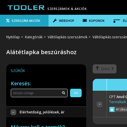
SZERSZÁMOK & AKCIÓK
SZERSZÁM AKCIÓK
WEBSHOP
KUPONOK
ÉL
Nyitólap
Kategóriák
Váltólapkás szerszámok
Váltólapkás szerszám
Alátétlapka beszúráshoz
Szűrő
SZŰRŐK
Keresés:
OK
CPT
Anvil
Termékek l
#1 (Bes
Elérhetőség, jelölések, ár