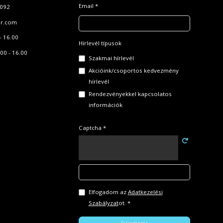
Email *
 092
r.com
- 16.00
Hírlevél típusok
00 - 16.00
Szakmai hírlevél
Akcióink/csoportos kedvezmény
hírlevél
Rendezvényekkel kapcsolatos
információk
Captcha *
Elfogadom az
Adatkezelési
Szabályzat
ot. *