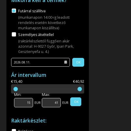
Mikorra kell a termék?
Futárral szállítva
(munkanapon 14:00-ig leadott
rendelés esetén következő
munkanapon kiszállítva)
Személyes átvétellel
(raktárkészlettől függően akár
azonnal: H-9027 Győr, Ipari Park,
Gesztenyefa u. 4.)
OK
Ár intervallum
€15,40
€40,92
Min:
Max:
OK
EUR
EUR
Raktárkészlet: