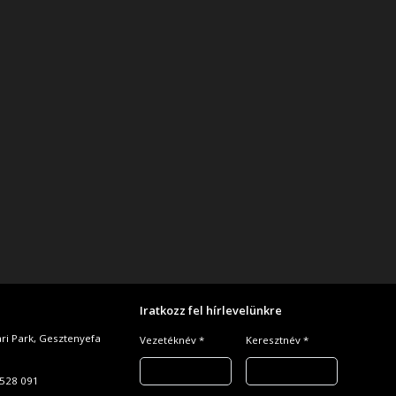
Iratkozz fel hírlevelünkre
ari Park, Gesztenyefa
Vezetéknév *
Keresztnév *
528 091