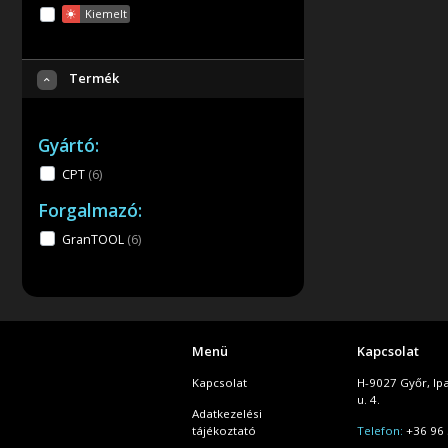
Kiemelt
Termék
Gyártó:
CPT
(6
)
Forgalmazó:
GranTOOL
(6
)
Menü
Kapcsolat
Kapcsolat
H-9027 Győr, Ip
u. 4.
Adatkezelési
tájékoztató
Telefon:
+36 96 