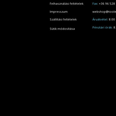
Felhasználási feltételek
Fax:
+36 96 528
Impresszum
webshop@toole
Szállítási feltételek
Áruátvétel:
8.00 
Pénztári órák:
8.
Sütik módosítása