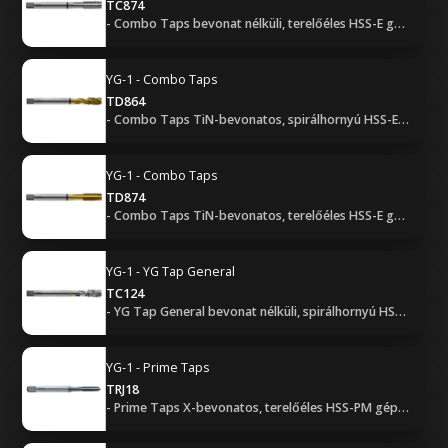
TC874
- Combo Taps bevonat nélküli, terelőéles HSS-E gépi menetfúró - UNF (2B, B bekezdéssel)
YG-1 - Combo Taps
TD864
- Combo Taps TiN-bevonatos, spirálhornyú HSS-E gépi menetfúró - UNF (2B, C bekezdéssel)
YG-1 - Combo Taps
TD874
- Combo Taps TiN-bevonatos, terelőéles HSS-E gépi menetfúró - UNF (2B, B bekezdéssel)
YG-1 - YG Tap General
TC124
- YG Tap General bevonat nélküli, spirálhornyú HSS-E gépi menetfúró - UNF (2B, C bekezdéssel)
YG-1 - Prime Taps
TRJ18
- Prime Taps X-bevonatos, terelőéles HSS-PM gépi menetfúró - UNF (2BX, B bekezdéssel)