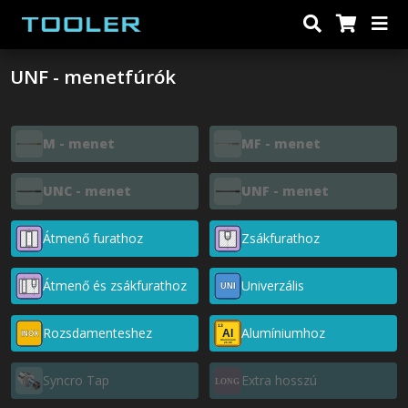
UNF - menetfúrók
M - menet
MF - menet
UNC - menet
UNF - menet
Átmenő furathoz
Zsákfurathoz
Átmenő és zsákfurathoz
Univerzális
Rozsdamenteshez
Alumíniumhoz
Syncro Tap
Extra hosszú