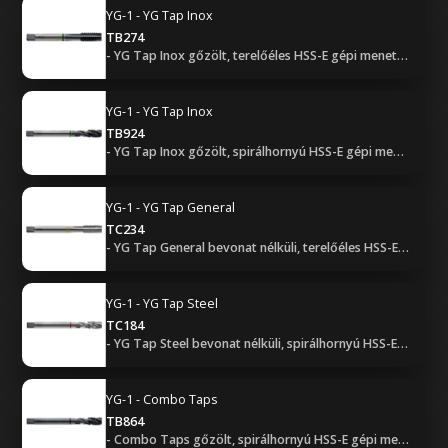
YG-1 - YG Tap Inox
TB274
- YG Tap Inox gőzölt, terelőéles HSS-E gépi menetfúró - UNF (2B, B bekezdéssel)
YG-1 - YG Tap Inox
TB924
- YG Tap Inox gőzölt, spirálhornyú HSS-E gépi menetfúró - UNF (2B, C bekezdéssel)
YG-1 - YG Tap General
TC234
- YG Tap General bevonat nélküli, terelőéles HSS-E gépi menetfúró - UNF (2B, B bekezdéssel)
YG-1 - YG Tap Steel
TC184
- YG Tap Steel bevonat nélküli, spirálhornyú HSS-E gépi menetfúró - UNF (2B, C bekezdéssel)
YG-1 - Combo Taps
TB864
- Combo Taps gőzölt, spirálhornyú HSS-E gépi menetfúró - UNF (2B, C bekezdéssel)