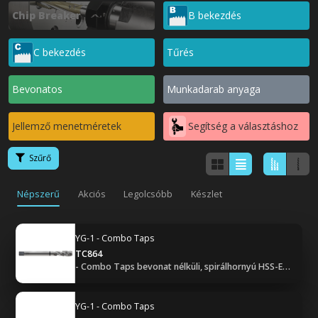
Chip Breaker
B bekezdés
C bekezdés
Tűrés
Bevonatos
Munkadarab anyaga
Jellemző menetméretek
Segítség a választáshoz
Szűrő
Népszerű
Akciós
Legolcsóbb
Készlet
YG-1 - Combo Taps
TC864
- Combo Taps bevonat nélküli, spirálhornyú HSS-E gépi menetfúró - UNF (2B, C bekezdéssel)
YG-1 - Combo Taps