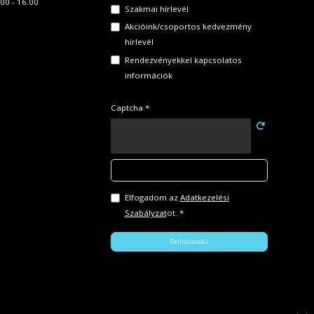
00 - 16.00
Szakmai hírlevél
Akcióink/csoportos kedvezmény
hírlevél
Rendezvényekkel kapcsolatos
információk
Captcha *
Elfogadom az
Adatkezelési
Szabályzat
ot. *
Feliratkozás