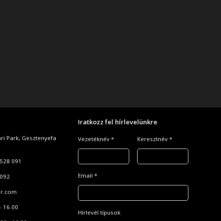
Iratkozz fel hírlevelünkre
ari Park, Gesztenyefa
Vezetéknév *
Keresztnév *
528 091
Email *
 092
r.com
- 16.00
Hírlevél típusok