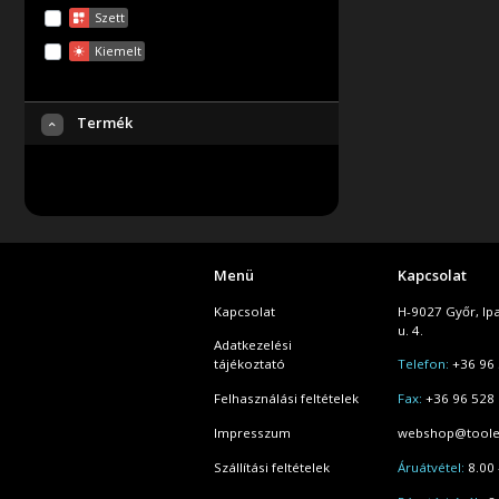
Szett
Kiemelt
Termék
Menü
Kapcsolat
Kapcsolat
H-9027 Győr, Ip
u. 4.
Adatkezelési
tájékoztató
Telefon:
+36 96 
Felhasználási feltételek
Fax:
+36 96 528
Impresszum
webshop@toole
Szállítási feltételek
Áruátvétel:
8.00 