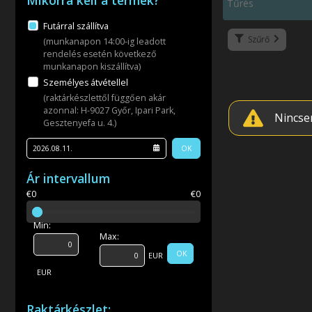
Mikorra kell a termék?
Tűrés
Futárral szállítva
Szűrő
(munkanapon 14:00-ig leadott
rendelés esetén következő
munkanapon kiszállítva)
Személyes átvétellel
(raktárkészlettől függően akár
azonnal: H-9027 Győr, Ipari Park,
Nincse
Gesztenyefa u. 4.)
OK
Ár intervallum
€0
€0
Min:
Max:
OK
EUR
EUR
Raktárkészlet: