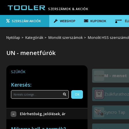
SZERSZÁMOK & AKCIÓK
SZERSZÁM AKCIÓK
WEBSHOP
KUPONOK
ÉL
Nyitólap
Kategóriák
Monolit szerszámok
Monolit HSS szerszámo
UN - menetfúrók
SZŰRŐK
M - menet
Keresés:
Zsákfuratho
OK
Syncro Tap
Elérhetőség, jelölések, ár