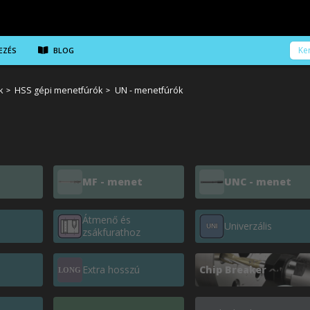
EZÉS
BLOG
k
HSS gépi menetfúrók
UN - menetfúrók
MF - menet
UNC - menet
Átmenő és
z
Univerzális
zsákfurathoz
Extra hosszú
Chip Breaker