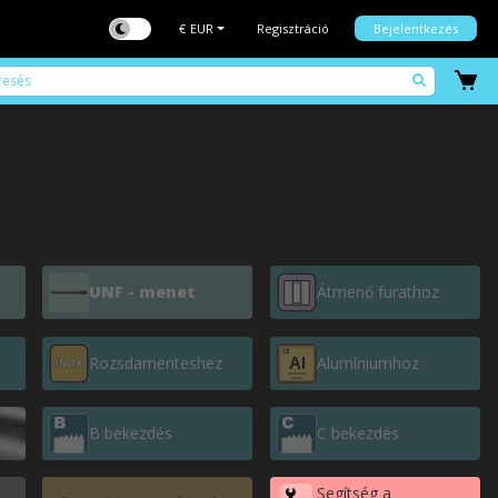
€
EUR
Regisztráció
Bejelentkezés
UNF - menet
Átmenő furathoz
Rozsdamenteshez
Alumíniumhoz
B bekezdés
C bekezdés
Segítség a