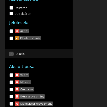
Raktáron
EU raktáron
Jelölések:
Akciós
Készletkisöprés
Akció
Akció típusa:
Villám
Időszaki
Csoportos
Extra kedvezmény
Mennyiségi kedvezmény