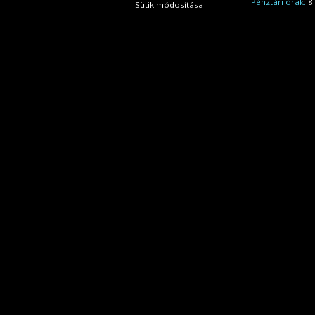
Pénztári órák:
8.
Sütik módosítása