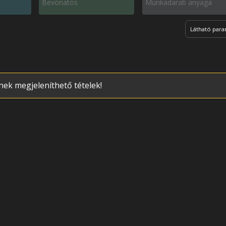
Bevonatos
Munkadarab anyaga
Látható par
nek megjeleníthető tételek!