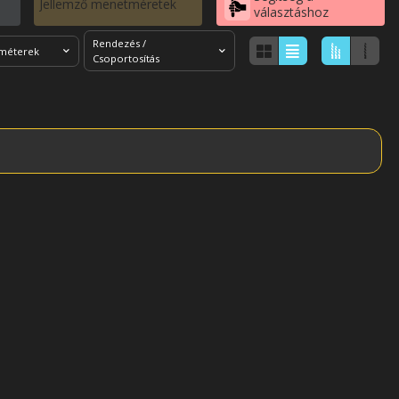
Jellemző menetméretek
választáshoz
Rendezés /
améterek
Csoportosítás