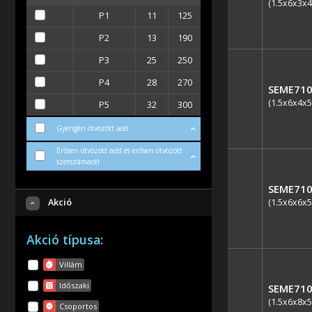
(1.5x6x3x4
P1
11
125
P2
13
190
P3
25
250
P4
28
270
SEME710
(1.5x6x4x5
P5
32
300
Gyengén ötvözött acél
Erősen ötvözött acél és erősen ötvözött
szerszámacél
SEME710
Akció
(1.5x6x6x5
Akció típusa:
Villám
Időszaki
SEME710
(1.5x6x8x5
Csoportos