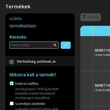
Termékek
Szűrő
SZŰRŐK
termékekben
Keresés:
OK
SEME710
(1x6x1x40)
Elérhetőség, jelölések, ár
Mikorra kell a termék?
Futárral szállítva
SEME710
(munkanapon 14:00-ig leadott
(1x6x2x40)
rendelés esetén következő
munkanapon kiszállítva)
Személyes átvétellel
(raktárkészlettől függően akár