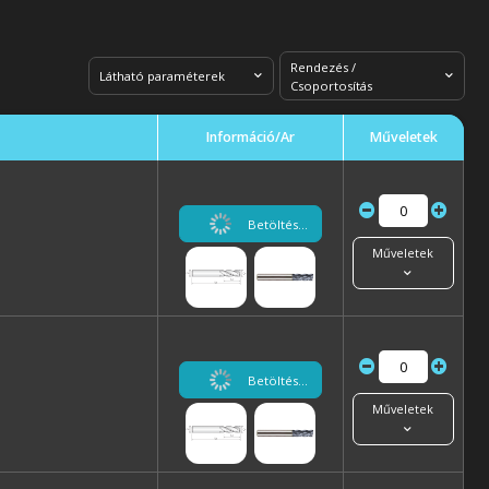
Rendezés /
Látható paraméterek
Csoportosítás
Információ/Ár
Műveletek
Betöltés...
Műveletek
Betöltés...
Műveletek