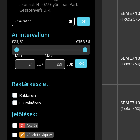
azonnal: H-9027 Győr, Ipari Park,
Gesztenyefa u. 4.)
SEME710
(1x6x2.5x5
OK
Ár intervallum
€23,62
€358,56
Min:
Max:
SEME710
(1x6x3x50)
OK
EUR
EUR
Raktárkészlet:
Raktáron
SEME710
EU raktáron
(1x6x4x50)
Jelölések:
Akciós
Készletkisöprés