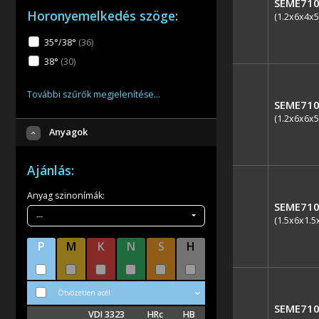
SEME710
Horonyemelkedés szöge:
(1.2x6x4x5
35°/38°
(36
)
38°
(30
)
További szűrők megjelenítése…
SEME710
(1.2x6x6x5
Anyagok
Ajánlás:
Anyag szinonímák:
SEME710
---
(1.5x6x1.5
P
M
K
N
S
H
Ötvözetlen acél
SEME710
VDI 3323
HRc
HB