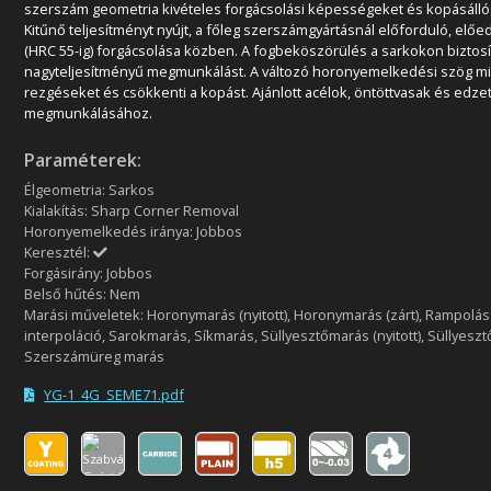
szerszám geometria kivételes forgácsolási képességeket és kopásállós
Kitűnő teljesítményt nyújt, a főleg szerszámgyártásnál előforduló, előe
(HRC 55-ig) forgácsolása közben. A fogbeköszörülés a sarkokon biztosí
nagyteljesítményű megmunkálást. A változó horonyemelkedési szög min
rezgéseket és csökkenti a kopást. Ajánlott acélok, öntöttvasak és edze
megmunkálásához.
Paraméterek:
Élgeometria: Sarkos
Kialakítás: Sharp Corner Removal
Horonyemelkedés iránya: Jobbos
Keresztél:
Forgásirány: Jobbos
Belső hűtés: Nem
Marási műveletek: Horonymarás (nyitott), Horonymarás (zárt), Rampolás 
interpoláció, Sarokmarás, Síkmarás, Süllyesztőmarás (nyitott), Süllyeszt
Szerszámüreg marás
YG-1_4G_SEME71.pdf