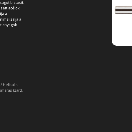
ágot biztosít.
dzett acélok
tja a
imalizálja a
tt anyagok
/ Helikális
őmarás (zárt),