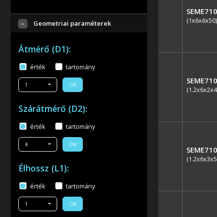
SEME710
(1x6x6x50)
Geometriai paraméterek
Átmérő (D1):
érték
tartomány
SEME710
1
OK
(1.2x6x2x4
Szárátmérő (D2):
érték
tartomány
4
OK
SEME710
(1.2x6x3x5
Élhossz (L1):
érték
tartomány
1
OK