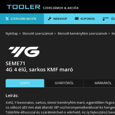
SZERSZÁMOK & AKCIÓK
SZERSZÁM AKCIÓK
WEBSHOP
KUPONOK
ÉL
Nyitólap
Monolit szerszámok
Monolit keményfém szerszámok
K
SEME71
4G 4 élű, sarkos KMF maró
LEÍRÁS
GYÁRTÓRÓL
MÁRKÁRÓL
Leírás:
4 élű, Y-bevonatos, sarkos, tömör keményfém maró, egyenlőtlen fogosz
os változó (Ø3 mm alatt állandó 38°-os) horonyemelkedéssel és henger
Többféle élhosszal és szárátmérővel is elérhető. Az új fejlesztésű bev