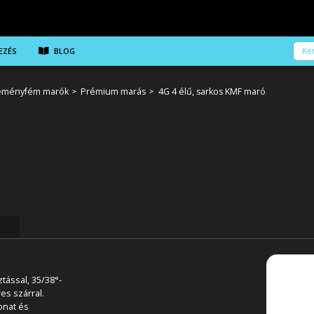
EZÉS
BLOG
eményfém marók
Prémium marás
4G 4 élű, sarkos KMF maró
tással, 35/38°-
es szárral.
onat és