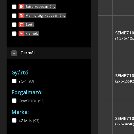
Extra kedvezmény
Mennyiségi kedvezmény
Szett
SEME710
Kiemelt
(1.5x6x10x
Termék
Gyártó:
SEME710
(2x6x2x40)
YG-1
(93
)
Forgalmazó:
GranTOOL
(93
)
Márka:
SEME710
4G Mills
(93
)
(2x6x4x40)