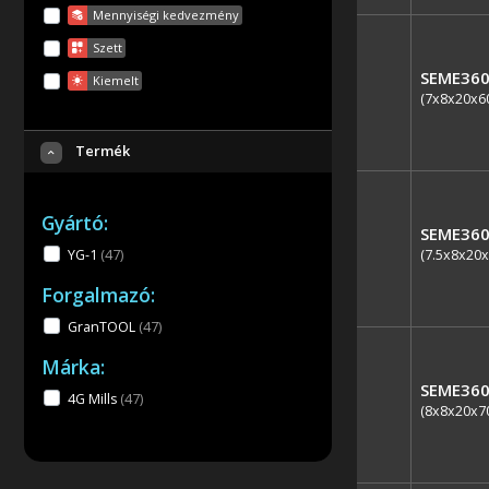
Mennyiségi kedvezmény
Szett
SEME360
Kiemelt
(7x8x20x6
Termék
Gyártó:
SEME360
(7.5x8x20x
YG-1
(47
)
Forgalmazó:
GranTOOL
(47
)
Márka:
SEME360
4G Mills
(47
)
(8x8x20x7