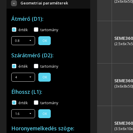
(2x6x6x50)
Geometriai paraméterek
Átmérő (D1):
érték
tartomány
SEME360
0.8
OK
(2.5x6x7x5
Szárátmérő (D2):
érték
tartomány
4
OK
SEME360
(3x6x8x50)
Élhossz (L1):
érték
tartomány
1.6
OK
SEME360
Horonyemelkedés szöge:
(3.5x6x10x