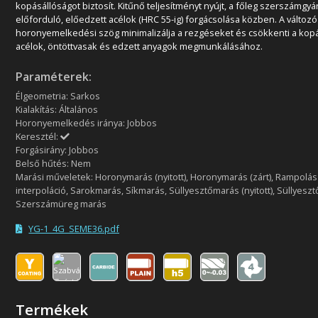
kopásállóságot biztosít. Kitűnő teljesítményt nyújt, a főleg szerszámgyá
előforduló, előedzett acélok (HRC 55-ig) forgácsolása közben. A változó
horonyemelkedési szög minimalizálja a rezgéseket és csökkenti a kopás
acélok, öntöttvasak és edzett anyagok megmunkálásához.
Paraméterek:
Élgeometria: Sarkos
Kialakítás: Általános
Horonyemelkedés iránya: Jobbos
Keresztél:
Forgásirány: Jobbos
Belső hűtés: Nem
Marási műveletek: Horonymarás (nyitott), Horonymarás (zárt), Rampolás 
interpoláció, Sarokmarás, Síkmarás, Süllyesztőmarás (nyitott), Süllyeszt
Szerszámüreg marás
YG-1_4G_SEME36.pdf
Termékek