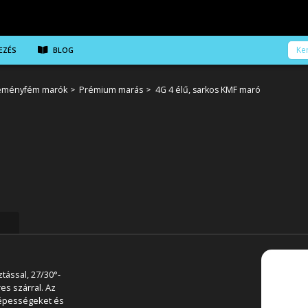
EZÉS
BLOG
eményfém marók
Prémium marás
4G 4 élű, sarkos KMF maró
tással, 27/30°-
es szárral. Az
képességeket és