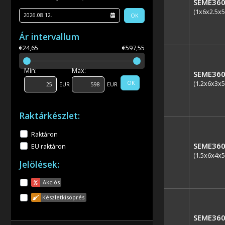
SEME360
(1x6x2.5x5
OK
Ár intervallum
€24,65
€597,55
Min:
Max:
SEME360
(1.2x6x3x5
OK
EUR
EUR
Raktárkészlet:
Raktáron
SEME360
EU raktáron
(1.5x6x4x5
Jelölések:
Akciós
Készletkisöprés
SEME360