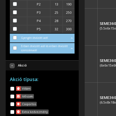
P2
13
190
P3
25
250
P4
28
270
SEME360
(5.5x6x15x
P5
32
300
Gyengén ötvözött acél
Erősen ötvözött acél és erősen ötvözött
szerszámacél
SEME360
Akció
(6x6x15x6
Akció típusa:
Villám
Időszaki
SEME360
(6.5x8x18x
Csoportos
Extra kedvezmény