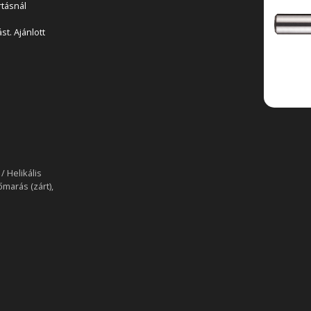
rtásnál
t. Ajánlott
/ Helikális
őmarás (zárt),