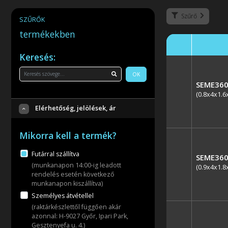
Szűrő
SZŰRŐK
termékekben
Keresés:
OK
SEME360
(0.8x4x1.6
Elérhetőség, jelölések, ár
Mikorra kell a termék?
Futárral szállítva
SEME360
(munkanapon 14:00-ig leadott
(0.9x4x1.8
rendelés esetén következő
munkanapon kiszállítva)
Személyes átvétellel
(raktárkészlettől függően akár
azonnal: H-9027 Győr, Ipari Park,
Gesztenyefa u. 4.)