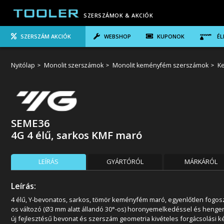
SZERSZÁMOK & AKCIÓK
SZERSZÁM AKCIÓK
WEBSHOP
KUPONOK
ÉL
Nyitólap
Monolit szerszámok
Monolit keményfém szerszámok
K
SEME36
4G 4 élű, sarkos KMF maró
LEÍRÁS
GYÁRTÓRÓL
MÁRKÁRÓL
Leírás:
4 élű, Y-bevonatos, sarkos, tömör keményfém maró, egyenlőtlen fogosz
os változó (Ø3 mm alatt állandó 30°-os) horonyemelkedéssel és henger
új fejlesztésű bevonat és szerszám geometria kivételes forgácsolási 