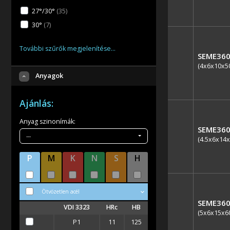
27°/30°
(35
)
30°
(7
)
További szűrők megjelenítése…
SEME360
(4x6x10x5
Anyagok
Ajánlás:
Anyag szinonímák:
SEME360
---
(4.5x6x14x
P
M
K
N
S
H
Ötvözetlen acél
SEME360
VDI 3323
HRc
HB
(5x6x15x6
P1
11
125