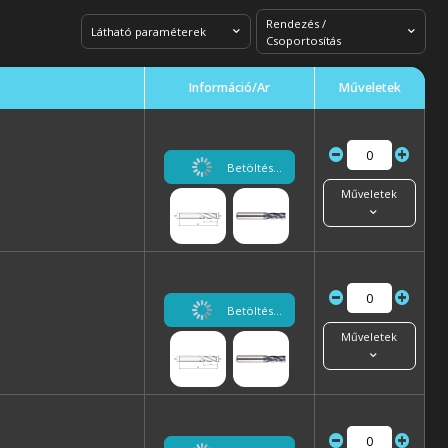
Rendezés /
Látható paraméterek
Csoportosítás
Információ/Ár
Műveletek
Betöltés...
Műveletek
Betöltés...
Műveletek