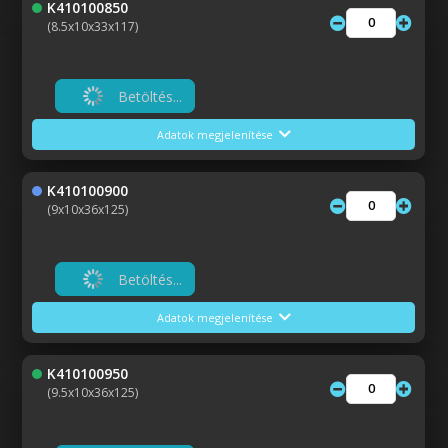
K410100850
(8.5x10x33x117)
Betöltés...
Adatok megjelenítése
K410100900
(9x10x36x125)
Betöltés...
Adatok megjelenítése
K410100950
(9.5x10x36x125)