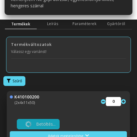
hengeres szárral
Leírás
Paraméterek
Gyártóról
Termékek
Termékváltozatok
Válassz egy variánst!
Szűrő
K410100200
(2x4x11x50)
Betöltés...
Adatok megjelenítése