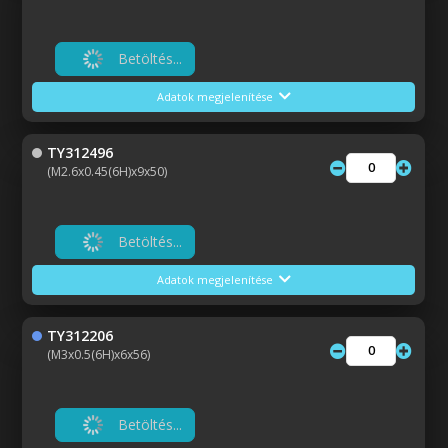
Betöltés...
Adatok megjelenítése
TY312496
(M2.6x0.45(6H)x9x50)
Betöltés...
Adatok megjelenítése
TY312206
(M3x0.5(6H)x6x56)
Betöltés...