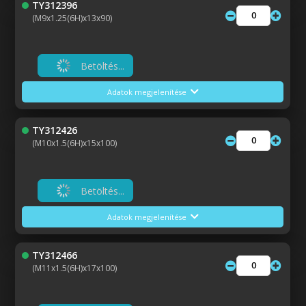
TY312396
(M9x1.25(6H)x13x90)
Betöltés...
Adatok megjelenítése
TY312426
(M10x1.5(6H)x15x100)
Betöltés...
Adatok megjelenítése
TY312466
(M11x1.5(6H)x17x100)