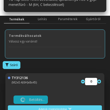
menetfúró - M (6H, C bekezdéssel)
Leírás
Paraméterek
Gyártóról
Termékek
Termékváltozatok
Válassz egy variánst!
Szűrő
TY312136
(M2x0.4(6H)x8x45)
Betöltés...
Adatok megjelenítése