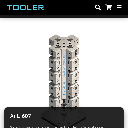
Art. 607
Satu tornyok, sorozatgyártáshoz, lépcsős pofákkal -