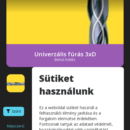
Következő
Univerzális fúrás 3xD
Belső hűtés
Sütiket
használunk
Ez a weboldal sütiket használ a
Szűrő
felhasználói élmény javítása és a
forgalom elemzése érdekében.
Fontosnak tartjuk az adataid védelmét,
Népszerű
Akciós
Legolcsóbb
Készlet
hozzájárulásoddal jobb szolgáltatást