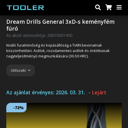
Dream Drills General 3xD-s keményfém
fúró
Az akció azonosítója: 20010001450
Kiváló furatminőség és kopásállóság a TiAlN bevonatnak
köszönhetően. Acélok, rozsdamentes acélok és öntöttvasak
nagyteljesítményű megmunkálására (30-50 HRC).
Időszaki
Az ajánlat érvényes:
2026. 03. 31.
-
Lejárt
-72%