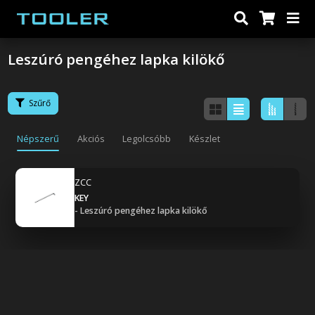
Leszúró pengéhez lapka kilökő
Szűrő
Népszerű
Akciós
Legolcsóbb
Készlet
ZCC
KEY
- Leszúró pengéhez lapka kilökő