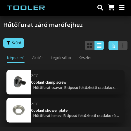
Hűtőfurat záró marófejhez
Szűrő
Népszerű
Akciós
Legolcsóbb
Készlet
ZCC
Coolant clamp screw
- Hűtőfurat csavar, B típusú feltűzhető csatlakozóhoz
ZCC
Coolant shower plate
- Hűtőfurat lemez, B típusú feltűzhető csatlakozóhoz