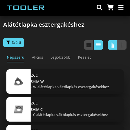
Alátétlapka esztergakéshez
Szűrő
Népszerű
Akciós
Legolcsóbb
Készlet
ZCC
SHIM W
- W alátétlapka váltólapkás esztergakésekhez
ZCC
SHIM C
- C alátétlapka váltólapkás esztergakésekhez