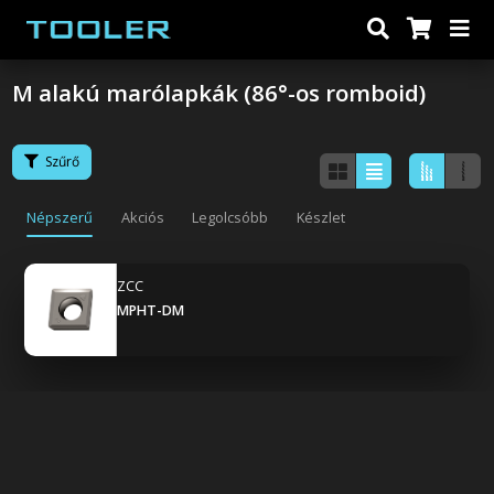
M alakú marólapkák (86°-os romboid)
Szűrő
Népszerű
Akciós
Legolcsóbb
Készlet
ZCC
MPHT-DM