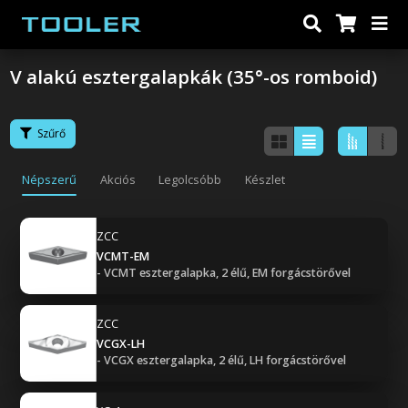
V alakú esztergalapkák (35°-os romboid)
Szűrő
Népszerű
Akciós
Legolcsóbb
Készlet
ZCC
VCMT-EM
- VCMT esztergalapka, 2 élű, EM forgácstörővel
ZCC
VCGX-LH
- VCGX esztergalapka, 2 élű, LH forgácstörővel