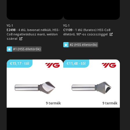
Tovább a termék
Tovább a termék
adatlapjára
adatlapjára
YG-1
YG-1
E2498
- 4 élű, bevonat nélküli, HSS-
C1109
- 1 élű (furatos) HSS-Co8
Co8 negatívrádiusz maró, weldon
élletörő, 90°-os csúcsszöggel
szárral
#2 (HSS élletörők)
#1 (HSS élletörők)
€15,17 - tól
€11,48 - tól
1 élű HSS-Co8 élletörő, 90°-os
1 élű (furatos) HSS élletörő, 90°-os
csúcsszöggel
csúcsszöggel
Bevonat nélküli, 1 élű HSS-Co8
Bevonat nélküli, 1 élű (furatos)
élletörő, 90°-os csúcsszöggel és
HSS élletörő, 90°-os
hengeres szárral. Fa és kemény
csúcsszöggel és hengeres szárral.
műanyagok élletöréseinek
Kiváló felületi minőségű
rezgésmentes előállításához.
szerszám, rezgésmentes
Lemez típusú munkadarabok
megmunkálással. Könnyűfémek
9 termék
9 termék
fúrhatók is vele.
és műanyagok sorjázásához és
kisebb élletörések
megmunkálásához.