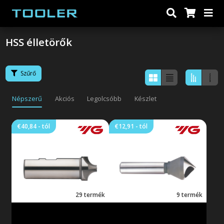
HSS élletörők
Szűrő
Népszerű
Akciós
Legolcsóbb
Készlet
€40,84 - tól
€12,91 - tól
4 élű, bevonat nélküli, HSS-Co8
1 élű (furatos) HSS-Co8 élletörő, 90°-
negatívrádiusz maró, weldon szárral
os csúcsszöggel
Bevonat nélküli, 1 élű (furatos)
HSS-Co8 élletörő, 90°-os
csúcsszöggel és hengeres szárral.
Kiváló felületi minőségű
szerszám, rezgésmentes
megmunkálással. Könnyűfémek
29 termék
9 termék
és műanyagok sorjázásához és
kisebb élletörések
megmunkálásához.