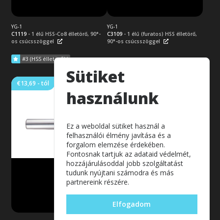
Tovább a termék
Tovább a termék
adatlapjára
adatlapjára
YG-1
YG-1
C1119
- 1 élű HSS-Co8 élletörő, 90°-
C3109
- 1 élű (furatos) HSS élletörő,
os csúcsszöggel
90°-os csúcsszöggel
#3 (HSS élletörők)
Sütiket
€13,69 - tól
használunk
1 élű HSS élletörő, 90°-os
csúcsszöggel
Bevonat nélküli, 1 élű HSS
élletörő, 90°-os csúcsszöggel és
hengeres szárral. Fa és kemény
Ez a weboldal sütiket használ a
műanyagok élletöréseinek
felhasználói élmény javítása és a
rezgésmentes előállításához.
Lemez típusú munkadarabok
forgalom elemzése érdekében.
9 termék
fúrhatók is vele.
Fontosnak tartjuk az adataid védelmét,
hozzájárulásoddal jobb szolgáltatást
tudunk nyújtani számodra és más
partnereink részére.
Tovább a termék
Elfogadom
adatlapjára