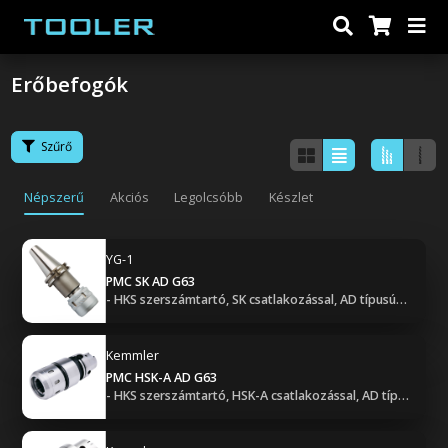
Erőbefogók
Szűrő
Népszerű
Akciós
Legolcsóbb
Készlet
YG-1
PMC SK AD G63
- HKS szerszámtartó, SK csatlakozással, AD típusú hűtéssel, G6.3 kiegyensúlyozással
Kemmler
PMC HSK-A AD G63
- HKS szerszámtartó, HSK-A csatlakozással, AD típusú hűtéssel, G6.3 kiegyensúlyozással