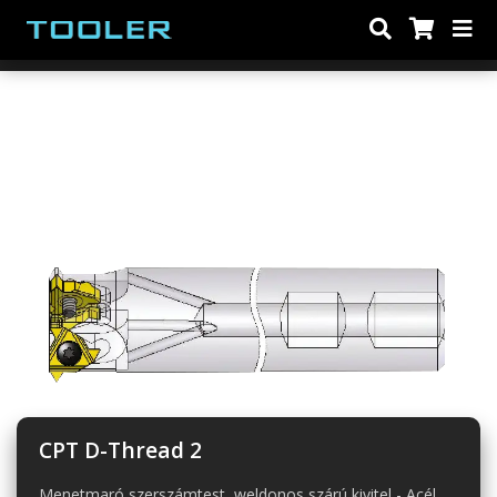
CPT D-Thread 2
Menetmaró szerszámtest, weldonos szárú kivitel - Acél,