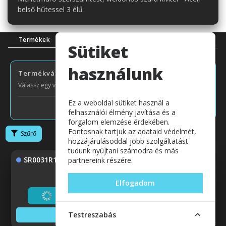
belső hűtessel 3 élű
Leírás
Paraméterek
Gyártóról
Termékek
Sütiket
használunk
Termékváltozatok
Válassz egy variánst!
Ez a weboldal sütiket használ a
felhasználói élmény javítása és a
forgalom elemzése érdekében.
Fontosnak tartjuk az adataid védelmét,
Szűrő
hozzájárulásoddal jobb szolgáltatást
tudunk nyújtani számodra és más
SR0031R16
partnereink részére.
Elfogadom
Betöltés...
Testreszabás
Adatok megjelenítése