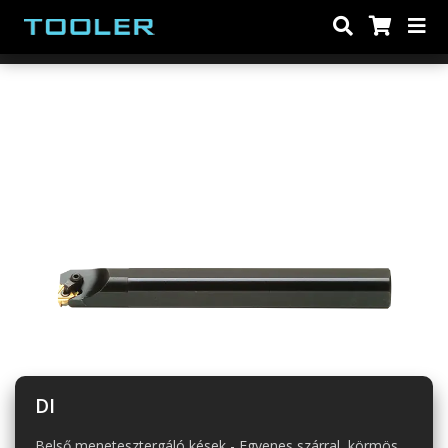
DI
Belső menetesztergáló kések - Egyenes szárral, körmös