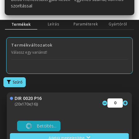
szorítással
Leírás
Paraméterek
Gyártóról
Termékek
Termékváltozatok
Válassz egy variánst!
Szűrő
DIR 0020 P16
(20x170x(16))
Betöltés...
Adatok megjelenítése