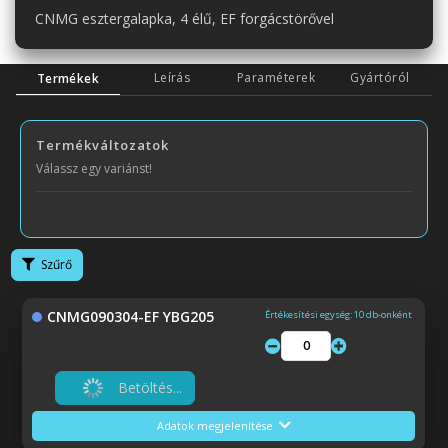
CNMG esztergalapka, 4 élű, EF forgácstörővel
Leírás
Paraméterek
Gyártóról
Termékek
Termékváltozatok
Válassz egy variánst!
Szűrő
CNMG090304-EF YBG205
Értékesítési egység: 10 db-onként
Betöltés...
Adatok megjelenítése