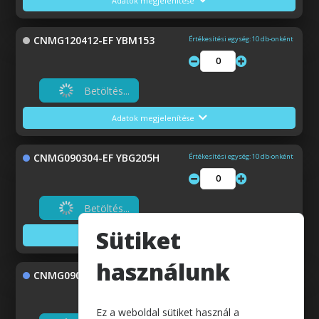
Adatok megjelenítése
CNMG120412-EF YBM153
Értékesítési egység: 10 db-onként
Betöltés...
Adatok megjelenítése
CNMG090304-EF YBG205H
Értékesítési egység: 10 db-onként
Betöltés...
Sütiket
Adatok megjelenítése
használunk
CNMG090308-EF YBG205H
Értékesítési egység: 10 db-onként
Ez a weboldal sütiket használ a