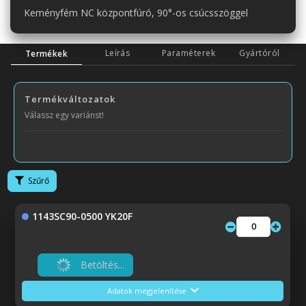
Keményfém NC központfúró, 90°-os csúcsszöggel
Leírás
Paraméterek
Gyártóról
Termékek
Termékváltozatok
Válassz egy variánst!
Szűrő
1143SC90-0500 YK20F
Betöltés...
Adatok megjelenítése