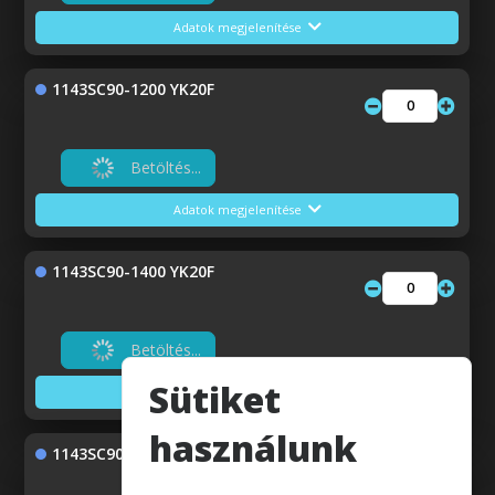
Adatok megjelenítése
1143SC90-1200 YK20F
Betöltés...
Adatok megjelenítése
1143SC90-1400 YK20F
Betöltés...
Sütiket
Adatok megjelenítése
használunk
1143SC90-1600 YK20F