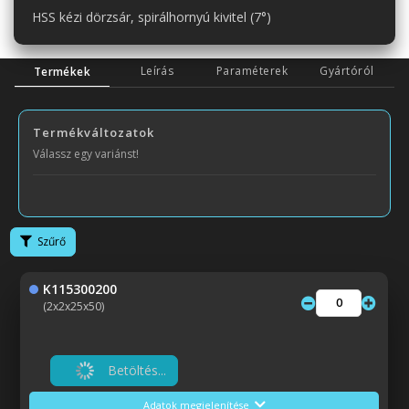
HSS kézi dörzsár, spirálhornyú kivitel (7°)
Leírás
Paraméterek
Gyártóról
Termékek
Termékváltozatok
Válassz egy variánst!
Szűrő
K115300200
(2x2x25x50)
Betöltés...
Adatok megjelenítése