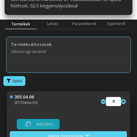
hűtéssel, G2.5 kiegyensúlyozással
Leírás
Paraméterek
Gyártóról
Termékek
Termékváltozatok
Válassz egy variánst!
Szűrő
305.04.06
(BT30x6xL50)
Betöltés...
Adatok megjelenítése