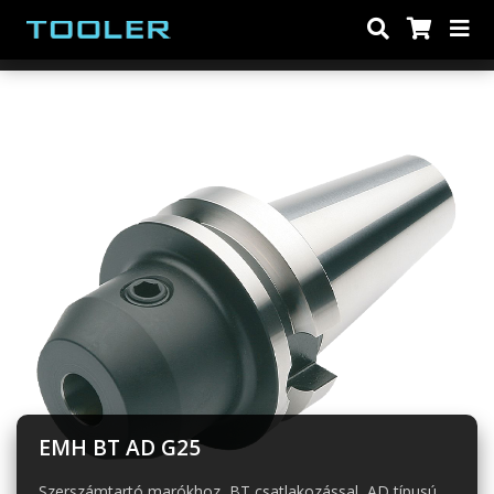
Előző
Köve
EMH BT AD G25
Szerszámtartó marókhoz, BT csatlakozással, AD típusú