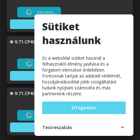
Betöltés...
Sütiket
Adatok megjelenítése
használunk
9.71.CP40706
Ez a weboldal sütiket használ a
Betöltés...
felhasználói élmény javítása és a
forgalom elemzése érdekében.
Fontosnak tartjuk az adataid védelmét,
Adatok megjelenítése
hozzájárulásoddal jobb szolgáltatást
tudunk nyújtani számodra és más
9.71.CP40806
partnereink részére.
Elfogadom
Betöltés...
Testreszabás
Adatok megjelenítése