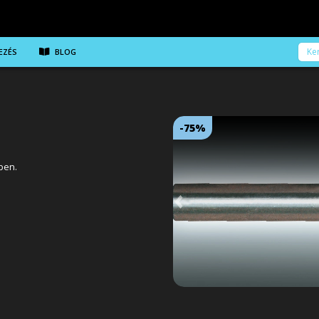
EZÉS
BLOG
-75%
lben.
Következő