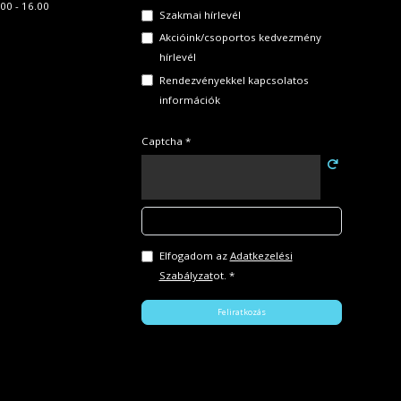
00 - 16.00
Szakmai hírlevél
Akcióink/csoportos kedvezmény
hírlevél
Rendezvényekkel kapcsolatos
információk
Captcha *
Elfogadom az
Adatkezelési
Szabályzat
ot. *
Feliratkozás