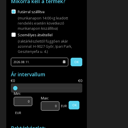
Mikorra kell a termék?
Futárral szállítva
(munkanapon 14:00-ig leadott
rendelés esetén következő
munkanapon kiszállítva)
Személyes átvétellel
(raktárkészlettől függően akár
azonnal: H-9027 Győr, Ipari Park,
Gesztenyefa u. 4.)
OK
Ár intervallum
€0
€0
Min:
Max:
OK
EUR
EUR