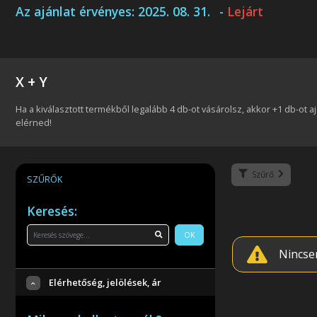
Az ajánlat érvényes:
2025. 08. 31.
-
Lejárt
X + Y
Ha a kiválasztott termékből legalább 4 db-ot vásárolsz, akkor +1 db-ot
elérned!
Szűrő
SZŰRŐK
Keresés:
OK
Nincse
Elérhetőség, jelölések, ár