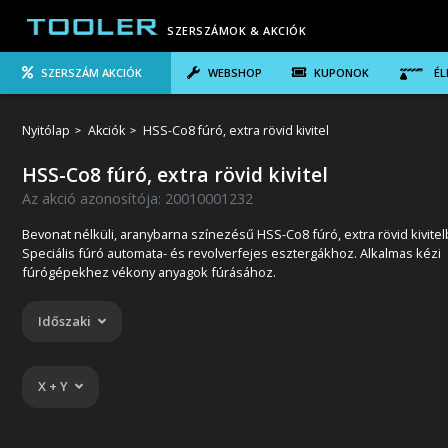
SZERSZÁMOK & AKCIÓK
SZERSZÁM AKCIÓK
WEBSHOP
KUPONOK
ÉL
Nyitólap
Akciók
HSS-Co8 fúró, extra rövid kivitel
HSS-Co8 fúró, extra rövid kivitel
Az akció azonosítója: 20010001232
Bevonat nélküli, aranybarna színezésű HSS-Co8 fúró, extra rövid kivite
Speciális fúró automata- és revolverfejes esztergákhoz. Alkalmas kézi
fúrógépekhez vékony anyagok fúrásához.
Időszaki
X + Y