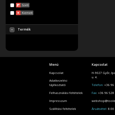
Szett
Kiemelt
Termék
Menü
Kapcsolat
Kapcsolat
H-9027 Győr, Ip
u. 4.
Adatkezelési
tájékoztató
Telefon:
+36 96 
Felhasználási feltételek
Fax:
+36 96 528
Impresszum
webshop@toole
Szállítási feltételek
Áruátvétel:
8.00 