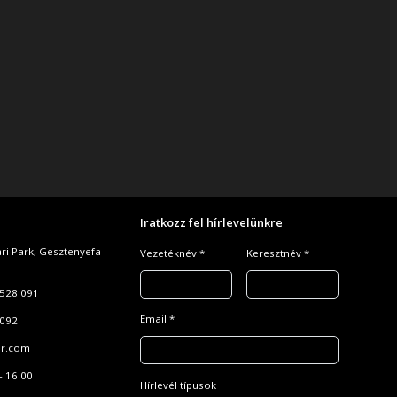
Iratkozz fel hírlevelünkre
ari Park, Gesztenyefa
Vezetéknév *
Keresztnév *
528 091
Email *
 092
r.com
- 16.00
Hírlevél típusok