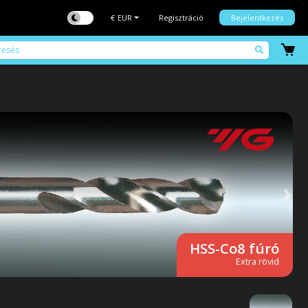
€
EUR
Regisztráció
Bejelentkezés
Elő
HSS-Co8 fúró
Extra rövid