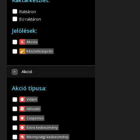
Raktárkészlet:
Raktáron
EU raktáron
Jelölések:
Akciós
Készletkisöprés
Akció
Akció típusa:
Villám
Időszaki
Csoportos
Extra kedvezmény
Mennyiségi kedvezmény