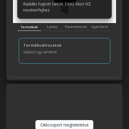
Radiális hajtott tartók DMG Mori NZ
revolverfejhez
Leírás
Paraméterek
Gyártóról
Termékek
Termékváltozatok
Válassz egy variánst!
Cikkcsoport megtekintése