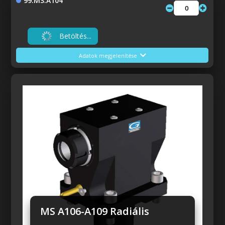
99.MS.A104
Betöltés...
Adatok megjelenítése
Előző
Következő
MS A106-A109 Radiális