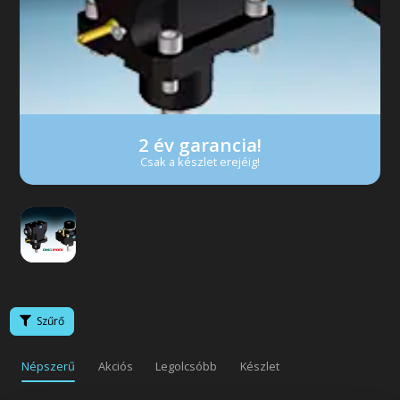
Következő
2 év garancia!
Csak a készlet erejéig!
Szűrő
Népszerű
Akciós
Legolcsóbb
Készlet