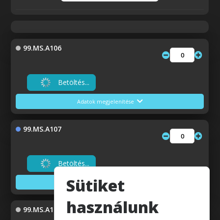
99.MS.A106
Betöltés...
Adatok megjelenítése
99.MS.A107
Betöltés...
Sütiket
Adatok megjelenítése
használunk
99.MS.A108