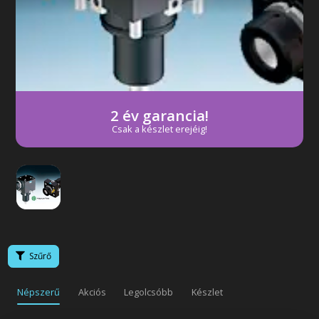
Következő
2 év garancia!
Csak a készlet erejéig!
Szűrő
Népszerű
Akciós
Legolcsóbb
Készlet