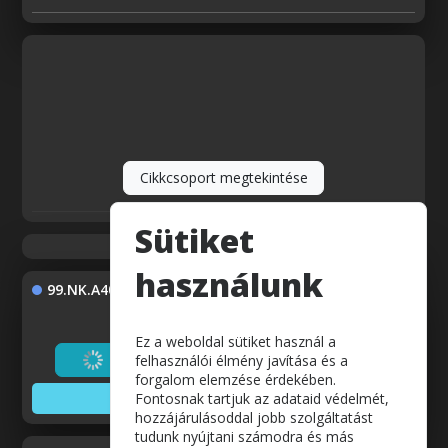
Cikkcsoport megtekintése
Sütiket
használunk
99.NK.A40
Ez a weboldal sütiket használ a
Betöltés...
felhasználói élmény javítása és a
forgalom elemzése érdekében.
Fontosnak tartjuk az adataid védelmét,
Adatok megjelenítése
hozzájárulásoddal jobb szolgáltatást
tudunk nyújtani számodra és más