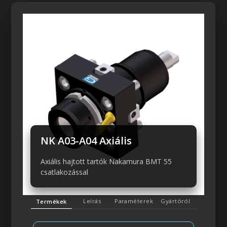
Előző
Következő
NK A03-A04 Axiális
Axiális hajtott tartók Nakamura BMT 55
csatlakozással
Leírás
Paraméterek
Gyártóról
Termékek