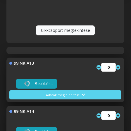
Cikkcsoport megtekintése
99.NK.A13
Betöltés...
Adatok megjelenítése
99.NK.A14