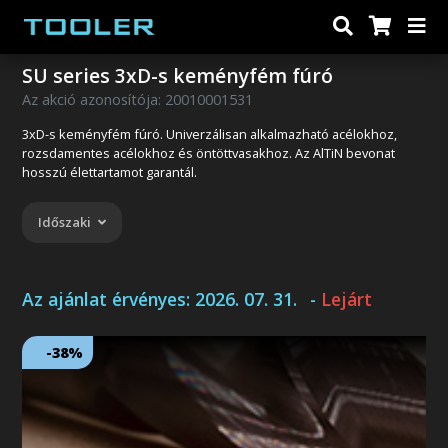
SU series 3xD-s keményfém fúró
Az akció azonosítója: 20010001531
3xD-s keményfém fúró. Univerzálisan alkalmazható acélokhoz,
rozsdamentes acélokhoz és öntöttvasakhoz. Az AlTiN bevonat
hosszú élettartamot garantál.
Időszaki
Az ajánlat érvényes:
2026. 07. 31.
-
Lejárt
-38%