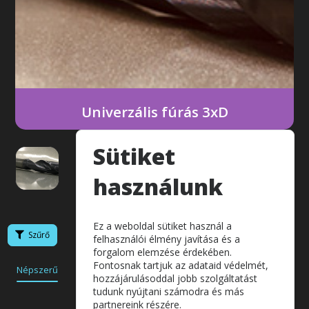
Következő
Univerzális fúrás 3xD
Sütiket
használunk
Ez a weboldal sütiket használ a
Szűrő
felhasználói élmény javítása és a
forgalom elemzése érdekében.
Fontosnak tartjuk az adataid védelmét,
Népszerű
Akciós
Legolcsóbb
Készlet
hozzájárulásoddal jobb szolgáltatást
tudunk nyújtani számodra és más
partnereink részére.