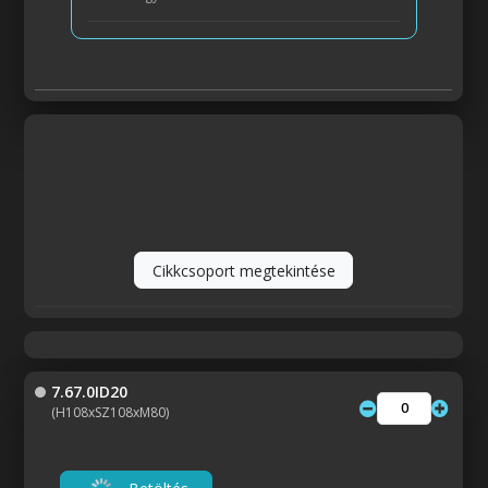
Cikkcsoport megtekintése
7.67.0ID20
(H108xSZ108xM80)