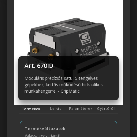
Art. 670ID
Moduláris precíziós satu, 5-tengelyes
gépekhez, kettős működésű hidraulikus
munkahengerrel - GripMatic
Leírás
Paraméterek
Gyártóról
Termékek
Termékváltozatok
Válassz egy variánst!