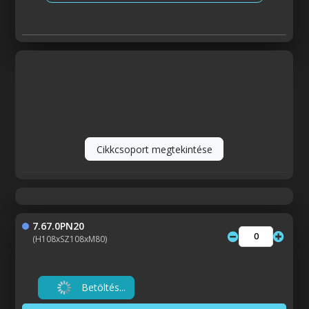
Cikkcsoport megtekintése
7.67.0PN20
(H108xSZ108xM80)
Betöltés...