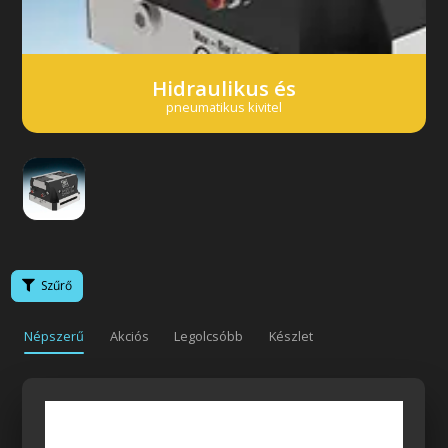
Hidraulikus és
pneumatikus kivitel
Szűrő
Népszerű
Akciós
Legolcsóbb
Készlet