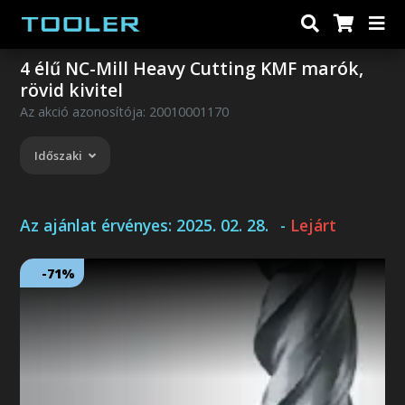
4 élű NC-Mill Heavy Cutting KMF marók,
rövid kivitel
Az akció azonosítója: 20010001170
Időszaki
Az ajánlat érvényes:
2025. 02. 28.
-
Lejárt
-71%
Következő