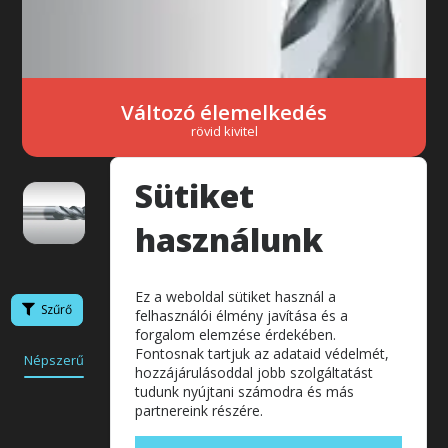
Változó élemelkedés
rövid kivitel
Sütiket
használunk
Ez a weboldal sütiket használ a
Szűrő
felhasználói élmény javítása és a
forgalom elemzése érdekében.
Fontosnak tartjuk az adataid védelmét,
Népszerű
Akciós
Legolcsóbb
Készlet
hozzájárulásoddal jobb szolgáltatást
tudunk nyújtani számodra és más
partnereink részére.