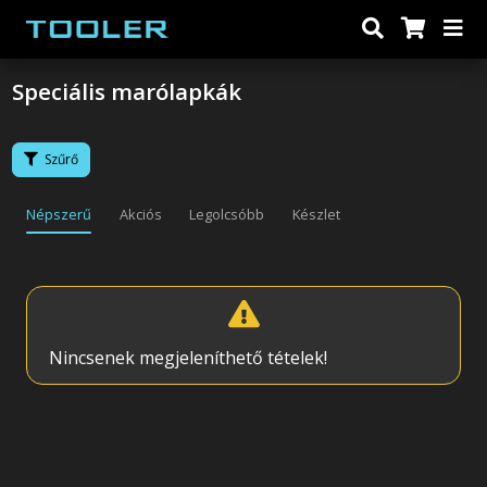
Speciális marólapkák
Szűrő
Népszerű
Akciós
Legolcsóbb
Készlet
Nincsenek megjeleníthető tételek!