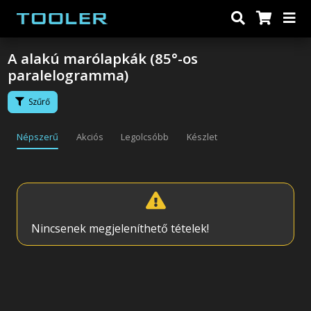
A alakú marólapkák (85°-os
paralelogramma)
Szűrő
Népszerű
Akciós
Legolcsóbb
Készlet
Nincsenek megjeleníthető tételek!