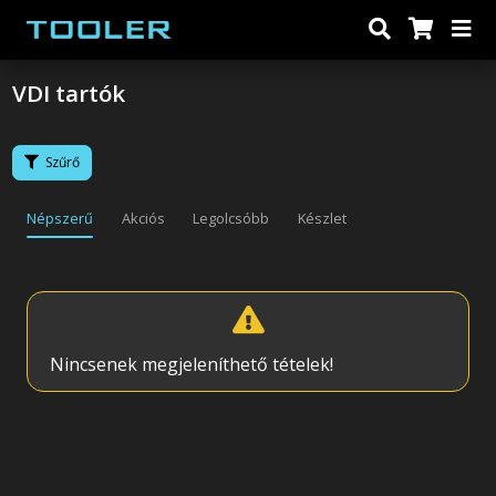
VDI tartók
Szűrő
Népszerű
Akciós
Legolcsóbb
Készlet
Nincsenek megjeleníthető tételek!