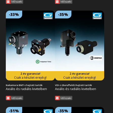
Időszaki
Időszaki
-33%
-35%
Lejárat: 2026/08/31
Lejárat: 2026/08/31
18:59:59
18:59:59
ER patronos kihajtás, 1:1-es
ER patronos kihajtás, 1:1-es
áttételel. Kompatibilis a
áttételel. Kompatibilis a
Nakamura BMT-s
Baruffaldi VDI-s revolverfejekkel.
revolverfejekkel. 2 év garancia!
2 év garancia! FIGYELEM,
FIGYELEM, ajánlatunk az
ajánlatunk az európai készlet
európai készlet erejéig
erejéig érvényes!
érvényes!
2 év garancia!
2 év garancia!
Tovább az akcióra
Tovább az akcióra
Csak a készlet erejéig!
Csak a készlet erejéig!
Nakamura BMT-s hajtott tartók
VDI-s (Baruffaldi) hajtott tartók
Axiális és radiális kivitelben
Axiális és radiális kivitelben
Időszaki
Időszaki
-51%
-35%