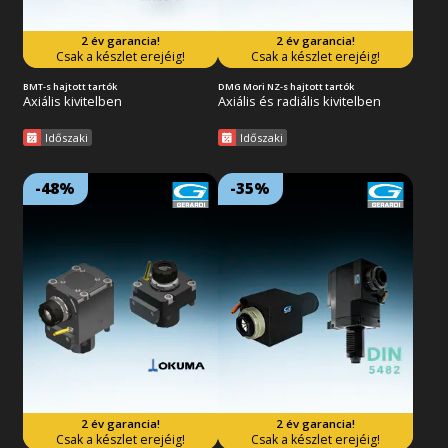
2 év garancia!
2 év garancia!
Tovább az akcióra
Tovább az akcióra
Csak a készlet erejéig!
Csak a készlet erejéig!
BMT-s hajtott tartók
DMG Mori NZ-s hajtott tartók
Axiális kivitelben
Axiális és radiális kivitelben
Időszaki
Időszaki
-48%
-35%
Lejárat: 2026/08/31
Lejárat: 2026/08/31
18:59:59
18:59:59
ER patronos kihajtás, 1:1-es
ER patronos kihajtás, 1:1-es
áttételel. Kompatibilis a
áttételel. Kompatibilis a VDI
Okuma BMT-s revolverfejekkel.
DIN 5482-es revolverfejekkel. 2
2 év garancia! FIGYELEM,
év garancia! FIGYELEM,
ajánlatunk az európai készlet
ajánlatunk az európai készlet
erejéig érvényes!
erejéig érvényes!
2 év garancia!
2 év garancia!
Tovább az akcióra
Tovább az akcióra
Csak a készlet erejéig!
Csak a készlet erejéig!