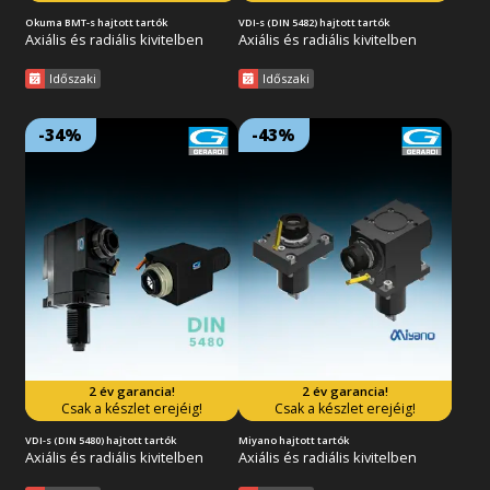
Okuma BMT-s hajtott tartók
VDI-s (DIN 5482) hajtott tartók
Axiális és radiális kivitelben
Axiális és radiális kivitelben
Időszaki
Időszaki
-34%
-43%
Lejárat: 2026/08/31
Lejárat: 2026/08/31
18:59:59
18:59:59
ER patronos kihajtás, 1:1-es
ER patronos kihajtás, 1:1-es
áttételel. Kompatibilis a VDI
áttételel. Kompatibilis a Miyano
DIN 5480-as revolverfejekkel. 2
Ø45 és Ø54-es revolverfejekkel.
év garancia! FIGYELEM,
2 év garancia! FIGYELEM,
ajánlatunk az európai készlet
ajánlatunk az európai készlet
erejéig érvényes!
erejéig érvényes!
2 év garancia!
2 év garancia!
Tovább az akcióra
Tovább az akcióra
Csak a készlet erejéig!
Csak a készlet erejéig!
VDI-s (DIN 5480) hajtott tartók
Miyano hajtott tartók
Axiális és radiális kivitelben
Axiális és radiális kivitelben