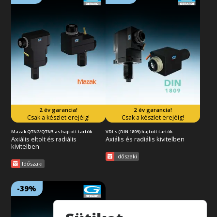
Lejárat: 2026/08/31
Lejárat: 2026/08/31
18:59:59
18:59:59
ER patronos kihajtás, 1:1-es
ER patronos kihajtás, 1:1-es
áttételel. Kompatibilis a Mazak
áttételel. Kompatibilis a VDI
QTN2 vagy QTN3-as
DIN 1809-es revolverfejekkel. 2
revolverfejekkel. 2 év garancia!
év garancia! FIGYELEM,
FIGYELEM, ajánlatunk az
ajánlatunk az európai készlet
európai készlet erejéig
erejéig érvényes!
érvényes!
2 év garancia!
2 év garancia!
Tovább az akcióra
Tovább az akcióra
Csak a készlet erejéig!
Csak a készlet erejéig!
Mazak QTN2/QTN3-as hajtott tartók
VDI-s (DIN 1809) hajtott tartók
Axiális eltolt és radiális
Axiális és radiális kivitelben
kivitelben
Időszaki
Időszaki
-39%
Lejárat: 2026/08/31
18:59:59
ER patronos kihajtás, 1:1-es