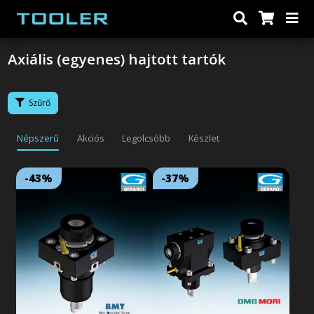
Axiális (egyenes) hajtott tartók
Szűrő
Népszerű
Akciós
Legolcsóbb
Készlet
-43%
-37%
Lejárat: 2026/08/31
Lejárat: 2026/08/31
18:59:59
18:59:59
ER patronos kihajtás, 1:1-es
ER patronos kihajtás, 1:1-es
áttételel. Kompatibilis a BMT-s
áttételel. Kompatibilis a DMG
revolverfejekkel. 2 év garancia!
Mori NZ-s revolverfejekkel. 2 év
FIGYELEM, ajánlatunk az
garancia! FIGYELEM, ajánlatunk
európai készlet erejéig
az európai készlet erejéig
érvényes!
érvényes!