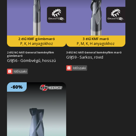
2 élű KMF gömbmaró
3 élű KMF maró
Tovább az akcióra
Tovább az akcióra
P, K, H anyagokhoz
P, M, K, H anyagokhoz
2 élű NC-Mill General keményfém
3 élű NC-Mill General keményfém maró
gömbmaró
G9J59 - Sarkos, rövid
G9J56 - Gömbvégű, hosszú
Időszaki
Időszaki
-60%
Lejárat: 2026/09/30
18:59:59
2 élű, TiAlN-bevonatos,
Prémium HSS maró, 30°-os
horonyemelkedéssel. Általános
alkalmazáshoz ajánlott.
Acélok, alumínium és
alumínium-ötvözetek
megmunkálásához.