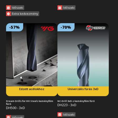
Időszaki
Időszaki
Extra kedvezmény
-57%
-70%
Lejárat: 2026/09/30
Lejárat: 2026/09/30
18:59:59
18:59:59
TiAlN-bevonatos keményfém
Z-VG-bevonatos keményfém
fúró, rövid kivitelben (3xD),
fúró, rövid kivitelben (3xD),
hengeres szárral. Edzett acélok
külső hűtéssel és hengeres
megmunkálására (70 HRC-ig)
szárral.
tervezett speciális
szerszámgeometria. Minimális
vágási terhelés a speciális
keresztél elvékonyításnak
köszönhetően. Erőteljes fúrásra
és hatékony forgácseltávolításra
optimalizált horony alak.
Edzett acélokhoz
Univerzális fúrás 3xD
Tovább az akcióra
Tovább az akcióra
Dream Drills for HH Steels keményfém
NC-Drill 3xD-s keményfém fúró
fúró
DH223 - 3xD
DH500 - 3xD
Időszaki
Időszaki