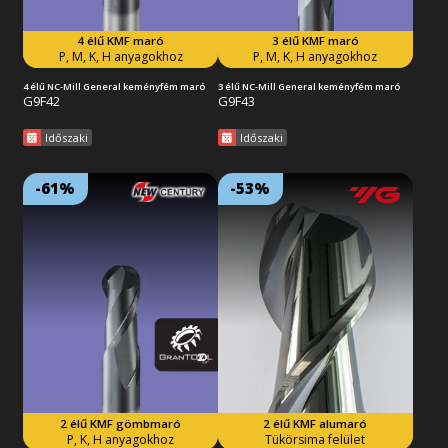
4 élű KMF maró
3 élű KMF maró
Tovább az akcióra
Tovább az akcióra
P, M, K, H anyagokhoz
P, M, K, H anyagokhoz
4 élű NC-Mill General keményfém maró
3 élű NC-Mill General keményfém maró
G9F42
G9F43
Időszaki
Időszaki
-61%
-53%
Lejárat: 2026/09/30
Lejárat: 2026/09/30
18:59:59
18:59:59
2 élű, X-bevonatos, gömbvégű,
2 élű, polírozott keményfém
tömör keményfém maró, rövid
maró, sarokletöréssel és 45°-os
kivitelben. Univerzálisan
élemelkedéssel. Kitűnő
alkalmazható a legtöbb
forgácseltávolítás és tükörsima
feladathoz, száraz és nedves
felület. A kismértékű letörés
körülmények között, de akár
csökkenti a sarok
nagysebességű (HSM)
élkitöredezését. Alkalmas
forgácsoláshoz is. Acélok,
alumíniumok és más nem
öntöttvasak és edzett anyagok
vasalapú anyagok
megmunkálásához.
nagysebességű
megmunkálására.
2 élű KMF gömbmaró
2 élű KMF alumaró
Tovább az akcióra
Tovább az akcióra
P, K, H anyagokhoz
Tükörsima felület