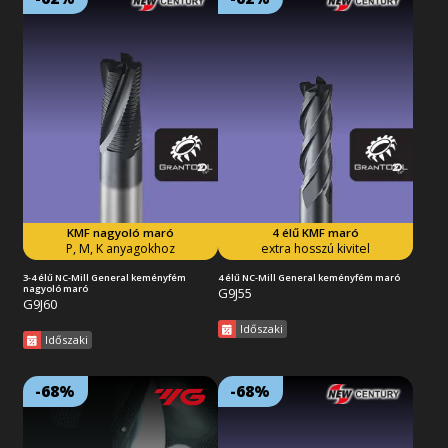
Lejárat: 2026/09/30
Lejárat: 2026/09/30
18:59:59
18:59:59
4 élű, X-bevonatos, sarkos,
tömör keményfém maró, extra
hosszú kivitelben. Univerzálisan
alkalmazható a legtöbb
feladathoz, száraz és nedves
körülmények között, de akár
nagysebességű (HSM)
forgácsoláshoz is. Acélok,
öntöttvasak és edzett anyagok
megmunkálásához.
KMF nagyoló maró
4 élű KMF maró
Tovább az akcióra
Tovább az akcióra
P, M, K anyagokhoz
extra hosszú kivitel
3-4 élű NC-Mill General keményfém
4 élű NC-Mill General keményfém maró
nagyoló maró
G9J55
G9J60
Időszaki
Időszaki
-68%
-68%
Lejárat: 2026/09/30
Lejárat: 2026/09/30
18:59:59
18:59:59
Kiváló furatminőség és
4 élű, X-bevonatos, tömör