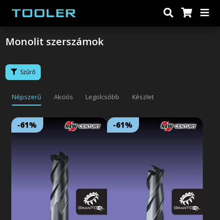
Monolit szerszámok
Szűrő
Népszerű
Akciós
Legolcsóbb
Készlet
-61%
-61%
Lejárat: 2026/09/30
Lejárat: 2026/09/30
18:59:59
18:59:59
4 élű, X-bevonatos, sarkos,
3 élű, X-bevonatos, sarkos,
tömör keményfém maró, rövid
tömör keményfém maró, rövid
kivitelben. Univerzálisan
kivitelben. Univerzálisan
alkalmazható a legtöbb
alkalmazható a legtöbb
feladathoz, száraz és nedves
feladathoz, száraz és nedves
körülmények között, de akár
körülmények között, de akár
nagysebességű (HSM)
nagysebességű (HSM)
forgácsoláshoz is. Acélok,
forgácsoláshoz is. Acélok,
öntöttvasak és edzett anyagok
öntöttvasak és edzett anyagok
megmunkálásához.
megmunkálásához.