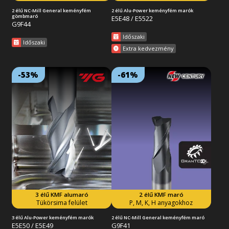
2 élű NC-Mill General keményfém
2 élű Alu-Power keményfém marók
gömbmaró
E5E48 / E5522
G9F44
Időszaki
Időszaki
Extra kedvezmény
-53%
-61%
Lejárat: 2026/09/30
Lejárat: 2026/09/30
18:59:59
18:59:59
3 élű, polírozott keményfém
2 élű, X-bevonatos, sarkos,
maró, 45°-os élemelkedéssel.
tömör keményfém maró, rövid
Kitűnő forgácseltávolítás és
kivitelben. Univerzálisan
tükörsima felület. Kiváló
alkalmazható a legtöbb
forgácsolási képesség
feladathoz, száraz és nedves
alumínium és réz anyagok
körülmények között, de akár
megmunkálásához, növelt
nagysebességű (HSM)
élettartam és nagyfokú
forgácsoláshoz is. Acélok,
pontosság mellett.
öntöttvasak és edzett anyagok
megmunkálásához.
3 élű KMF alumaró
2 élű KMF maró
Tovább az akcióra
Tovább az akcióra
Tükörsima felület
P, M, K, H anyagokhoz
3 élű Alu-Power keményfém marók
2 élű NC-Mill General keményfém maró
E5E50 / E5E49
G9F41