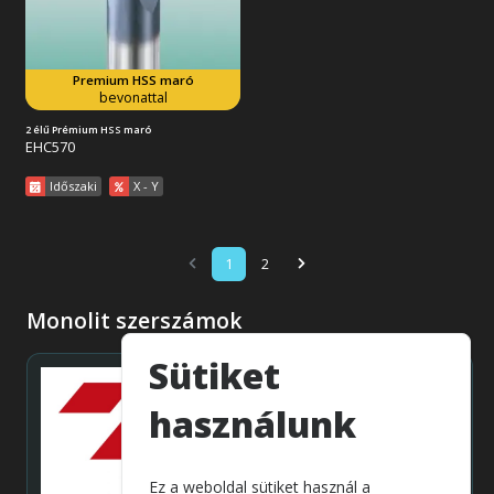
Premium HSS maró
Tovább az akcióra
bevonattal
2 élű Prémium HSS maró
EHC570
Időszaki
X - Y
1
2
Monolit szerszámok
Sütiket
használunk
Ez a weboldal sütiket használ a