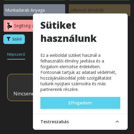
Munkadarab Anyaga
Jellemző átmérők
Sütiket
Segítség a választáshoz
használunk
Szűrő
Népszerű
Akciós
Legolcsóbb
Készlet
Ez a weboldal sütiket használ a
felhasználói élmény javítása és a
forgalom elemzése érdekében.
Fontosnak tartjuk az adataid védelmét,
hozzájárulásoddal jobb szolgáltatást
tudunk nyújtani számodra és más
partnereink részére.
Nincsenek megjeleníthető tételek!
Elfogadom
Testreszabás