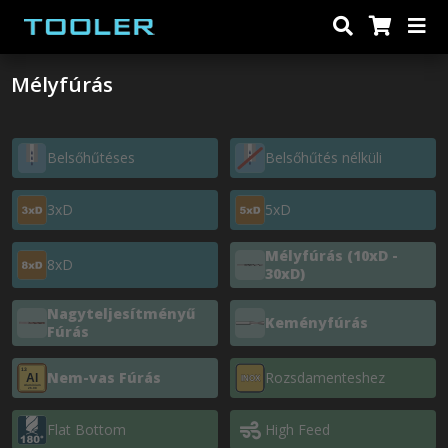
Mélyfúrás
Belsőhűtéses
Belsőhűtés nélküli
3xD
5xD
Mélyfúrás (10xD -
8xD
30xD)
Nagyteljesítményű
Keményfúrás
Fúrás
Nem-vas Fúrás
Rozsdamenteshez
Flat Bottom
High Feed