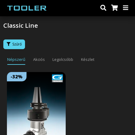
Classic Line
Szűrő
Népszerű
Akciós
Legolcsóbb
Készlet
-32%
Lejárat: 2026/08/31
18:59:59
Automatikus szerszámcserélésű
integrált szögfejek 90°,
moduláris elfordulásgátlóval és
pozícionáló csappal. A
főtengely és a behajtó kúp egy
tömör darabból készült, a
felületük edzett és köszörült, a
maximális merevség
érdekében. A fej a függőleges
tengely körül 360°-ban