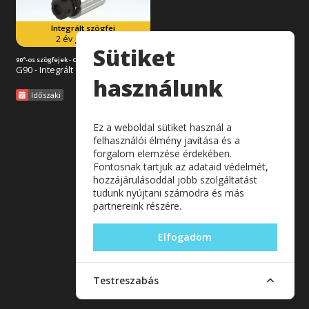
elfordítható.
Integrált szögfej
Tovább az akcióra
2 év garancia!
Sütiket
90°-os szögfejek - Classic Line
G90 - Integrált
használunk
Időszaki
Ez a weboldal sütiket használ a
felhasználói élmény javítása és a
forgalom elemzése érdekében.
Fontosnak tartjuk az adataid védelmét,
hozzájárulásoddal jobb szolgáltatást
tudunk nyújtani számodra és más
partnereink részére.
Elfogadom
Testreszabás