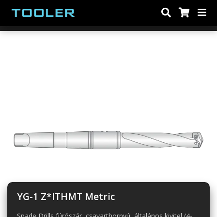
YG-1 Z*ITHMT Metric
Spade Drills fúrószár, csavarthornyú, általános kivitel (4-