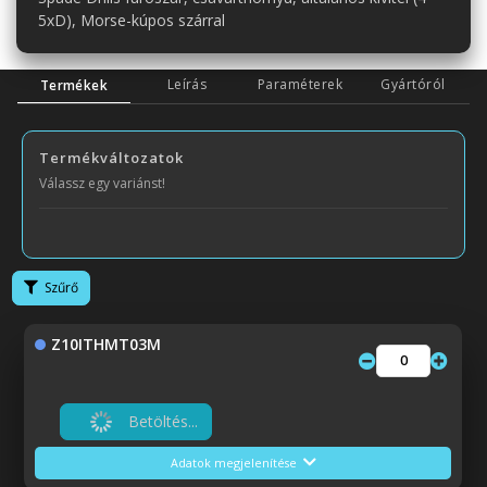
5xD), Morse-kúpos szárral
Leírás
Paraméterek
Gyártóról
Termékek
Termékváltozatok
Válassz egy variánst!
Szűrő
Z10ITHMT03M
Betöltés...
Adatok megjelenítése