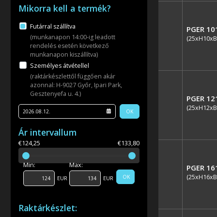
Mikorra kell a termék?
Futárral szállítva
PGER 10
(munkanapon 14:00-ig leadott
(25xH10xB
rendelés esetén következő
munkanapon kiszállítva)
Személyes átvétellel
(raktárkészlettől függően akár
azonnal: H-9027 Győr, Ipari Park,
Gesztenyefa u. 4.)
PGER 12
(25xH12xB
OK
Ár intervallum
€124,25
€133,80
Min:
Max:
PGER 16
(25xH16xB
OK
EUR
EUR
Raktárkészlet: