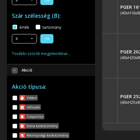
8
OK
PGER 16
(40xH16xB
Szár szélesség (B):
érték
tartomány
8
OK
PGER 20
További szűrők megjelenítése…
(40xH20xB
Akció
Akció típusa:
PGER 25
Villám
(40xH25xB
Időszaki
Csoportos
Extra kedvezmény
Mennyiségi kedvezmény