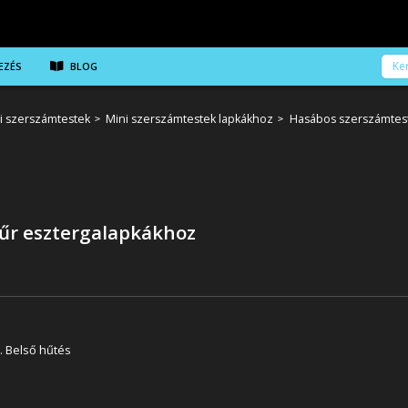
EZÉS
BLOG
i szerszámtestek
Mini szerszámtestek lapkákhoz
Hasábos szerszámtest
tűr esztergalapkákhoz
. Belső hűtés