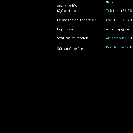
u. 4.
Adatkezelési
tájékoztató
Telefon:
+36 96 
Felhasználási feltételek
Fax:
+36 96 528
Impresszum
webshop@toole
Szállítási feltételek
Áruátvétel:
8.00 
Pénztári órák:
8.
Sütik módosítása