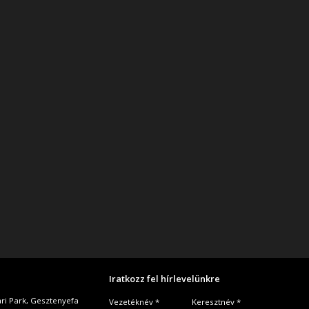
Iratkozz fel hírlevelünkre
ari Park, Gesztenyefa
Vezetéknév *
Keresztnév *