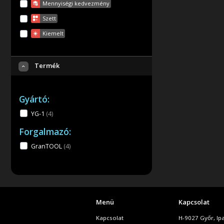
Mennyiségi kedvezmény
Szett
Kiemelt
Termék
Gyártó:
YG-1
(4
)
Forgalmazó:
GranTOOL
(4
)
Menü
Kapcsolat
Kapcsolat
H-9027 Győr, Ip