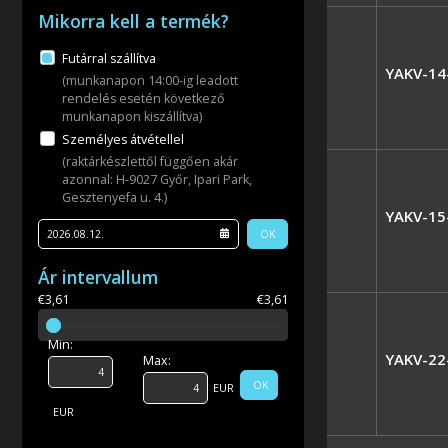
Mikorra kell a termék?
Futárral szállítva
YAKV-14
(munkanapon 14:00-ig leadott
rendelés esetén következő
munkanapon kiszállítva)
Személyes átvétellel
(raktárkészlettől függően akár
azonnal: H-9027 Győr, Ipari Park,
Gesztenyefa u. 4.)
YAKV-15
OK
Ár intervallum
€3,61
€3,61
Min:
YAKV-22
Max:
OK
EUR
EUR