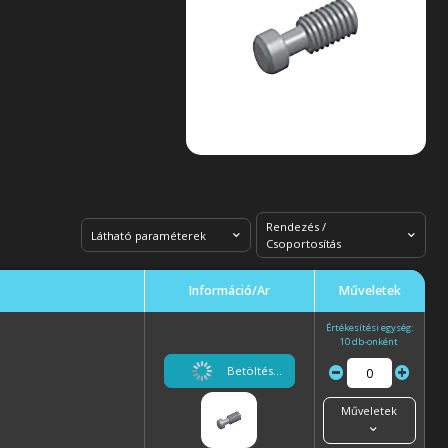
Rendezés /
Látható paraméterek
Csoportosítás
Információ/Ár
Műveletek
Értékesítési egység:
10 db-onként
Betöltés...
Műveletek