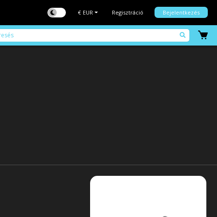
€
EUR
Regisztráció
Bejelentkezés