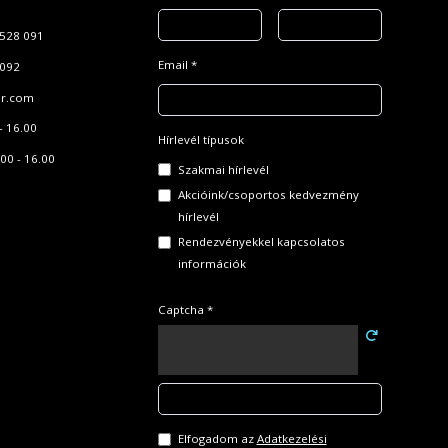
528 091
Email *
 092
r.com
- 16.00
Hírlevél típusok
00 - 16.00
Szakmai hírlevél
Akcióink/csoportos kedvezmény
hírlevél
Rendezvényekkel kapcsolatos
információk
Captcha *
Elfogadom az
Adatkezelési