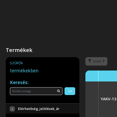
Termékek
Szűrő
SZŰRŐK
termékekben
Keresés:
OK
YAKV-13
Elérhetőség, jelölések, ár