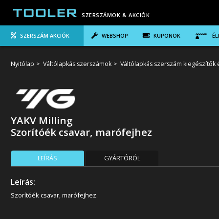
SZERSZÁMOK & AKCIÓK
SZERSZÁM AKCIÓK
WEBSHOP
KUPONOK
ÉL
Nyitólap
Váltólapkás szerszámok
Váltólapkás szerszám kiegészítők é
YAKV Milling
Szorítóék csavar, marófejhez
LEÍRÁS
GYÁRTÓRÓL
Leírás:
Szorítóék csavar, marófejhez.