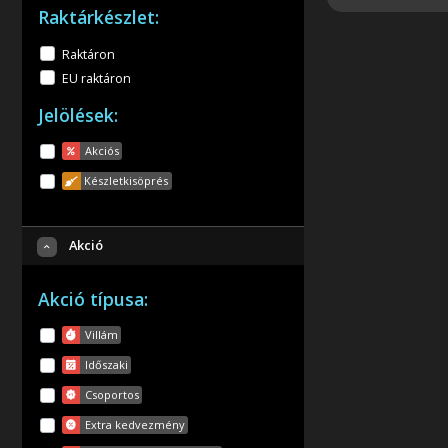
Raktárkészlet:
Raktáron
EU raktáron
Jelölések:
Akciós
Készletkisöprés
Akció
Akció típusa:
Villám
Időszaki
Csoportos
Extra kedvezmény