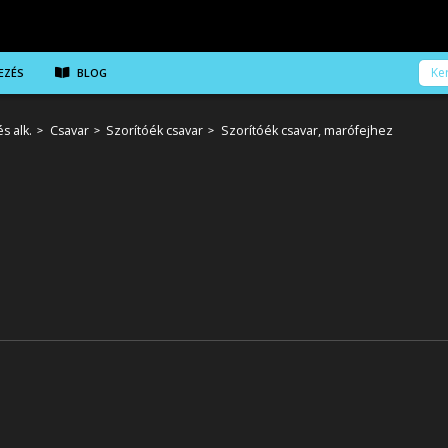
EZÉS
BLOG
s alk.
Csavar
Szorítóék csavar
Szorítóék csavar, marófejhez