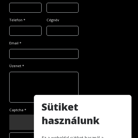
Telefon *
Cégnév
Email *
Üzenet *
Sütiket
Captcha *
használunk
Ez a weboldal sütiket használ a