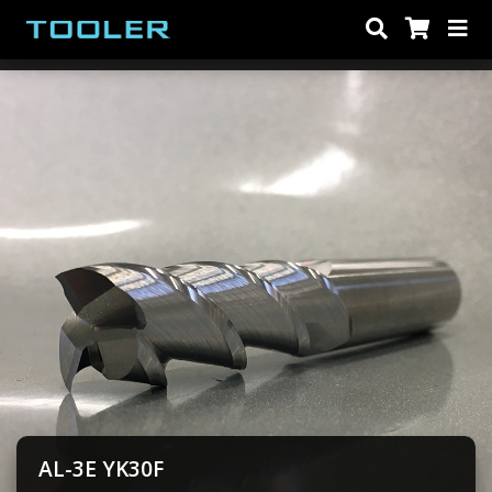
Előző
Köve
AL-3E YK30F