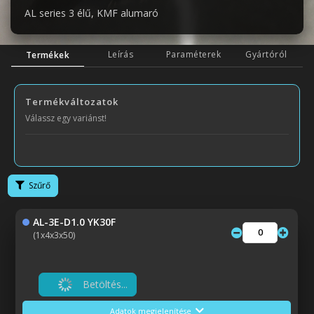
AL series 3 élű, KMF alumaró
Leírás
Paraméterek
Gyártóról
Termékek
Termékváltozatok
Válassz egy variánst!
Szűrő
AL-3E-D1.0 YK30F
(1x4x3x50)
Betöltés...
Adatok megjelenítése