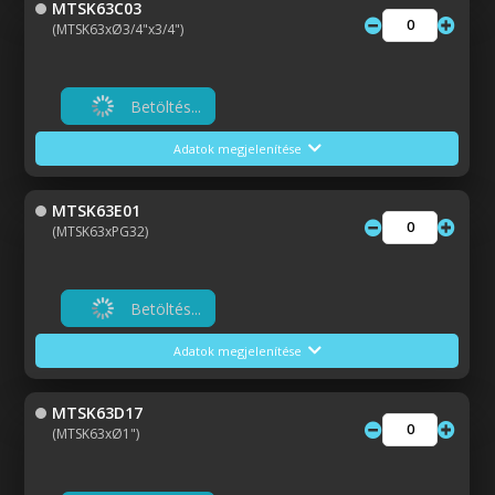
MTSK63C03
(MTSK63xØ3/4"x3/4")
Betöltés...
Adatok megjelenítése
MTSK63E01
(MTSK63xPG32)
Betöltés...
Adatok megjelenítése
MTSK63D17
(MTSK63xØ1")