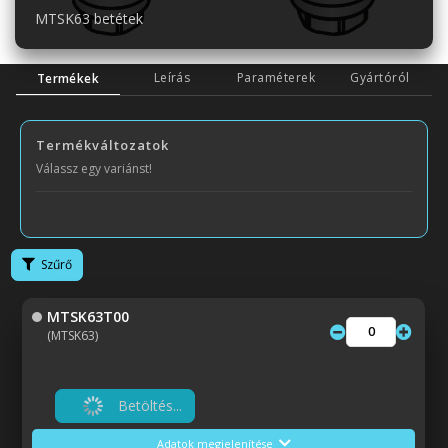
MTSK63 betétek
Leírás
Paraméterek
Gyártóról
Termékek
Termékváltozatok
Válassz egy variánst!
Szűrő
MTSK63T00
(MTSK63)
Betöltés...
Adatok megjelenítése